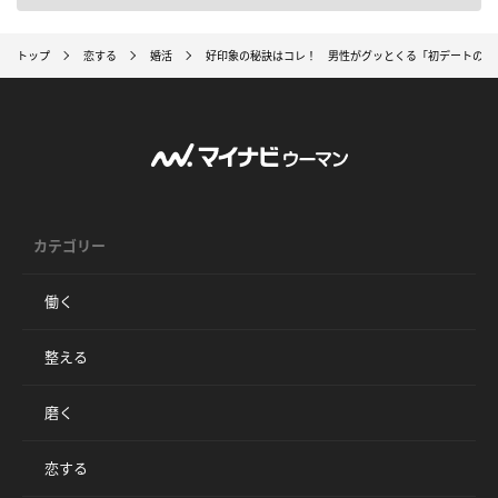
トップ
恋する
婚活
好印象の秘訣はコレ！ 男性がグッとくる「初デートのお
カテゴリー
働く
整える
磨く
恋する