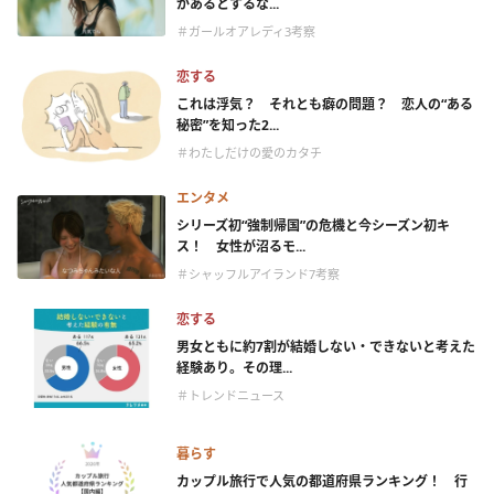
があるとするな...
＃ガールオアレディ3考察
恋する
これは浮気？ それとも癖の問題？ 恋人の“ある
秘密”を知った2...
＃わたしだけの愛のカタチ
エンタメ
シリーズ初“強制帰国”の危機と今シーズン初キ
ス！ 女性が沼るモ...
＃シャッフルアイランド7考察
恋する
男女ともに約7割が結婚しない・できないと考えた
経験あり。その理...
＃トレンドニュース
暮らす
カップル旅行で人気の都道府県ランキング！ 行