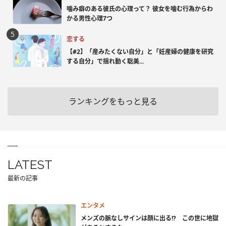
噛み癖のある彼氏の心理って？ 彼女を噛む行為からわ
かる男性心理7つ
恋する
【#2】「産みたくない自分」と「妊産婦の健康を研究
する自分」で揺れ動く聡美...
ランキングをもっと見る
LATEST
最新の記事
エンタメ
メンズの脈なしサインは顔に出る!? この世に地獄