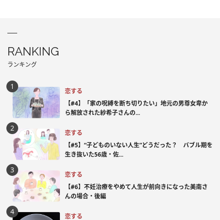
RANKING
ランキング
恋する
【#4】「家の呪縛を断ち切りたい」地元の男尊女卑か
ら解放された紗希子さんの...
恋する
【#5】“子どものいない人生”どうだった？ バブル期を
生き抜いた56歳・佐...
恋する
【#6】不妊治療をやめて人生が前向きになった美南さ
んの場合・後編
恋する