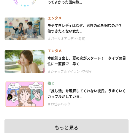
ってよかった国内旅...
エンタメ
モテすぎレディはなぜ、男性の心を掴むのか？
傷つきたくない女た...
＃ガールオアレディ3考察
エンタメ
本能剥き出し、夏の恋がスタート！ タイプの異
性に一直線♡ 早く...
＃シャッフルアイランド7考察
働く
「推し活」を理解してくれない彼氏。うまくいく
カップルがしている...
＃お仕事ハック
もっと見る