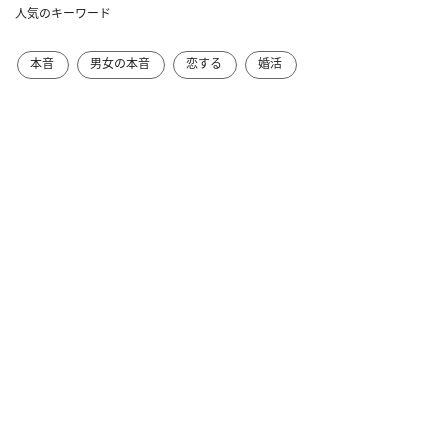
人気のキーワード
本音
男女の本音
恋する
婚活