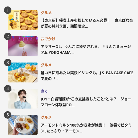
グルメ
【東京駅】帰省土産を探している人必見！ 東京ばな奈
が夏の特別企画、期間限定...
おでかけ
アラサーOL、うんこに癒やされる。『うんこミュージ
アム YOKOHAMA ...
グルメ
暑い日に飲みたい爽快ドリンクも。J.S. PANCAKE CAFE
で夏の「...
磨く
JO1・白岩瑠姫が“この夏挑戦したこと”とは？ ジョー
マローン体験型PO...
グルメ
アーモンドミルク100％かき氷が絶品！ 池袋でビタミ
ンEたっぷり・アーモン...