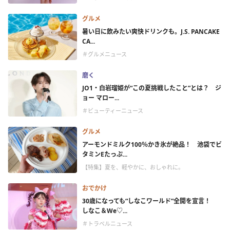
グルメ
暑い日に飲みたい爽快ドリンクも。J.S. PANCAKE
CA...
＃グルメニュース
磨く
JO1・白岩瑠姫が“この夏挑戦したこと”とは？ ジ
ョー マロー...
＃ビューティーニュース
グルメ
アーモンドミルク100％かき氷が絶品！ 池袋でビ
タミンEたっぷ...
【特集】夏を、軽やかに、おしゃれに。
おでかけ
30歳になっても“しなこワールド”全開を宣言！
しなこ＆We♡...
＃トラベルニュース