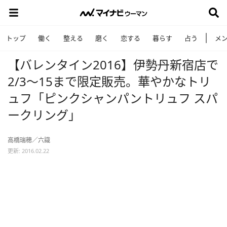
トップ
働く
整える
磨く
恋する
暮らす
占う
メ
【バレンタイン2016】伊勢丹新宿店で
2/3～15まで限定販売。華やかなトリ
ュフ「ピンクシャンパントリュフ スパ
ークリング」
高橋瑞穂／六識
更新: 2016.02.22