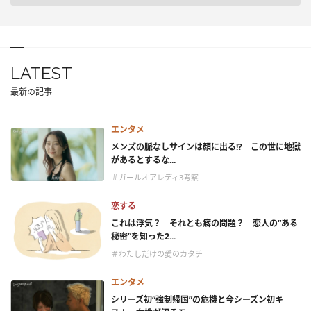
LATEST
最新の記事
エンタメ
メンズの脈なしサインは顔に出る!? この世に地獄
があるとするな...
＃ガールオアレディ3考察
恋する
これは浮気？ それとも癖の問題？ 恋人の“ある
秘密”を知った2...
＃わたしだけの愛のカタチ
エンタメ
シリーズ初“強制帰国”の危機と今シーズン初キ