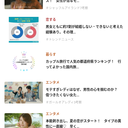
ス！ 女性が沼るモ...
＃シャッフルアイランド7考察
恋する
男女ともに約7割が結婚しない・できないと考えた
経験あり。その理...
＃トレンドニュース
暮らす
カップル旅行で人気の都道府県ランキング！ 行
ってよかった国内旅...
エンタメ
モテすぎレディはなぜ、男性の心を掴むのか？
傷つきたくない女た...
＃ガールオアレディ3考察
エンタメ
本能剥き出し、夏の恋がスタート！ タイプの異
性に一直線♡ 早く...