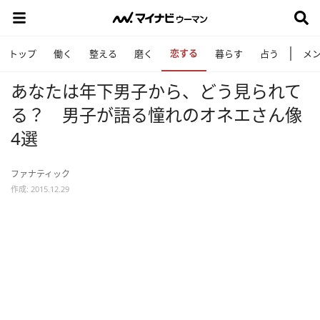
恋する
トップ
働く
整える
磨く
暮らす
占う
メ
あなたは年下男子から、どう見られて
る？ 男子が語る憧れのオネエさん像
4選
ファナティック
作成: 2015.12.29