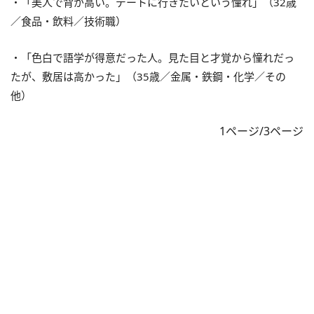
・「美人で背が高い。デートに行きたいという憧れ」（32歳
／食品・飲料／技術職）
・「色白で語学が得意だった人。見た目と才覚から憧れだっ
たが、敷居は高かった」（35歳／金属・鉄鋼・化学／その
他）
1ページ/3ページ