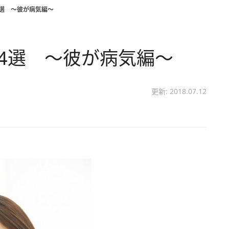
4選 ～彼が病気編～
れ4選 ～彼が病気編～
更新: 2018.07.12