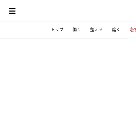
トップ
働く
整える
磨く
恋