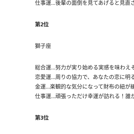
仕事運…後輩の面倒を見てあげると見直
第2位
獅子座
総合運…努力が実り始める実感を味わえ
恋愛運…周りの協力で、あなたの恋に明
金運…楽観的な気分になって財布の紐が
仕事運…頑張っただけ幸運が訪れる！誰
第3位