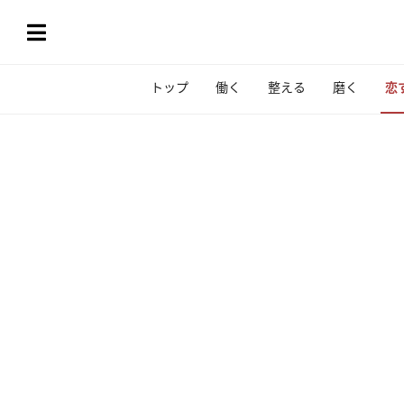
トップ
働く
整える
磨く
恋