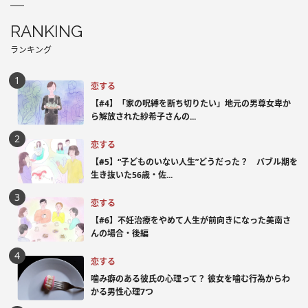
RANKING
ランキング
恋する
【#4】「家の呪縛を断ち切りたい」地元の男尊女卑か
ら解放された紗希子さんの...
恋する
【#5】“子どものいない人生”どうだった？ バブル期を
生き抜いた56歳・佐...
恋する
【#6】不妊治療をやめて人生が前向きになった美南さ
んの場合・後編
恋する
噛み癖のある彼氏の心理って？ 彼女を噛む行為からわ
かる男性心理7つ