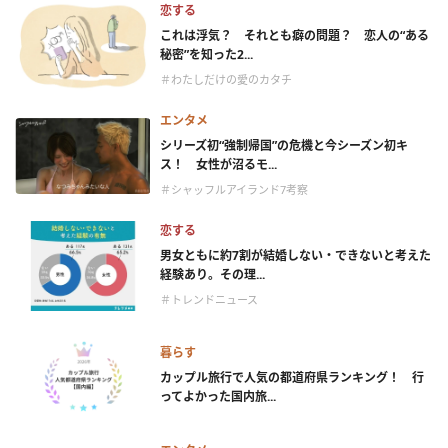
恋する
これは浮気？ それとも癖の問題？ 恋人の“ある
秘密”を知った2...
＃わたしだけの愛のカタチ
エンタメ
シリーズ初“強制帰国”の危機と今シーズン初キ
ス！ 女性が沼るモ...
＃シャッフルアイランド7考察
恋する
男女ともに約7割が結婚しない・できないと考えた
経験あり。その理...
＃トレンドニュース
暮らす
カップル旅行で人気の都道府県ランキング！ 行
ってよかった国内旅...