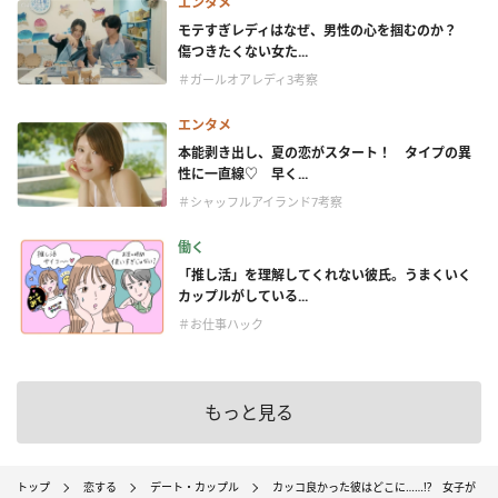
エンタメ
モテすぎレディはなぜ、男性の心を掴むのか？
傷つきたくない女た...
＃ガールオアレディ3考察
エンタメ
本能剥き出し、夏の恋がスタート！ タイプの異
性に一直線♡ 早く...
＃シャッフルアイランド7考察
働く
「推し活」を理解してくれない彼氏。うまくいく
カップルがしている...
＃お仕事ハック
もっと見る
トップ
恋する
デート・カップル
カッコ良かった彼はどこに……!? 女子が「