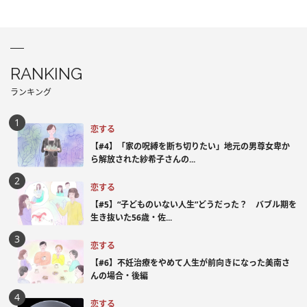
RANKING
ランキング
恋する
【#4】「家の呪縛を断ち切りたい」地元の男尊女卑か
ら解放された紗希子さんの...
恋する
【#5】“子どものいない人生”どうだった？ バブル期を
生き抜いた56歳・佐...
恋する
【#6】不妊治療をやめて人生が前向きになった美南さ
んの場合・後編
恋する