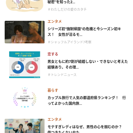
秘密”を知った2...
＃わたしだけの愛のカタチ
エンタメ
シリーズ初“強制帰国”の危機と今シーズン初キ
ス！ 女性が沼るモ...
＃シャッフルアイランド7考察
恋する
男女ともに約7割が結婚しない・できないと考えた
経験あり。その理...
＃トレンドニュース
暮らす
カップル旅行で人気の都道府県ランキング！ 行
ってよかった国内旅...
エンタメ
モテすぎレディはなぜ、男性の心を掴むのか？
傷つきたくない女た...