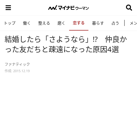
恋する
トップ
働く
整える
磨く
暮らす
占う
メ
結婚したら「さようなら」!? 仲良か
った友だちと疎遠になった原因4選
ファナティック
作成: 2015.12.19