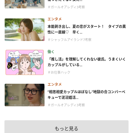
＃ガールオアレディ3考察
エンタメ
本能剥き出し、夏の恋がスタート！ タイプの異
性に一直線♡ 早く...
＃シャッフルアイランド7考察
働く
「推し活」を理解してくれない彼氏。うまくいく
カップルがしている...
＃お仕事ハック
エンタメ
“相思相愛カップルほぼなし”地獄の合コンバーベ
キューで泥沼婚活...
＃ガールオアレディ3考察
もっと見る