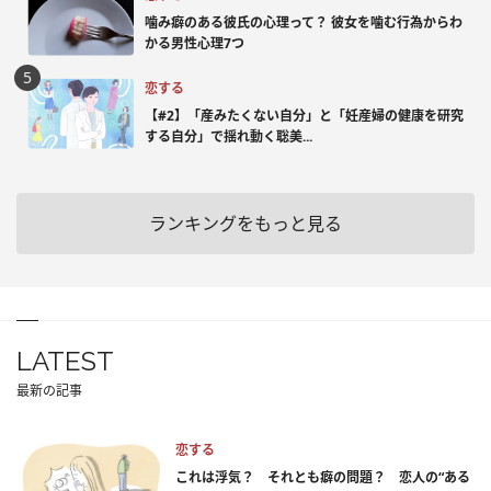
噛み癖のある彼氏の心理って？ 彼女を噛む行為からわ
かる男性心理7つ
恋する
【#2】「産みたくない自分」と「妊産婦の健康を研究
する自分」で揺れ動く聡美...
ランキングをもっと見る
LATEST
最新の記事
恋する
これは浮気？ それとも癖の問題？ 恋人の“ある