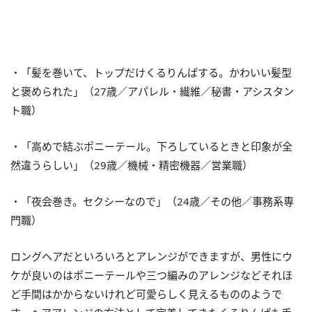
・「髪を巻いて、トップだけくるりんぱする。かわいい髪型
と褒められた」（27歳／アパレル・繊維／秘書・アシスタン
ト職）
・「高めで結ぶポニーテール。下ろしているときと印象が全
然違うらしい」（29歳／機械・精密機器／営業職）
・「夜会巻き。セクシーなので」（24歳／その他／事務系専
門職）
ロングヘアだといろいろとアレンジができますが、男性にウ
ケが良いのはポニーテールや三つ編みのアレンジなどそれほ
ど手間はかからないけれど可愛らしく見えるもののようで