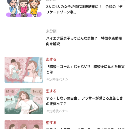
2人に1人の女子が悩む調査結果に！ 令和の「デ
リケートゾーン事...
未分類
ハイエナ系男子ってどんな男性？ 特徴や恋愛傾
向を解説
恋する
「結婚＝ゴール」じゃない⁉ 結婚後に見えた現実
とは
＃定時後バナシ
恋する
する・しないの自由 。アラサーが感じる息苦しさ
の正体って？
＃定時後バナシ
恋する