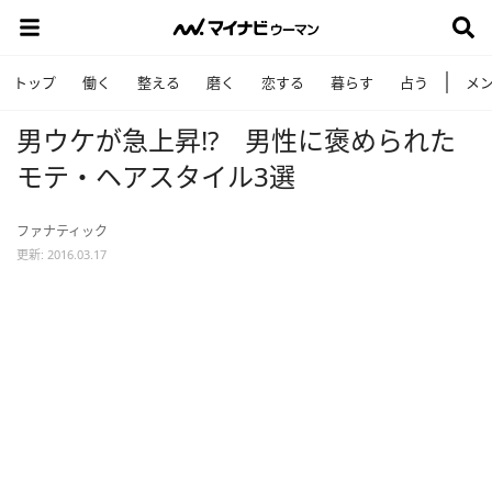
トップ
働く
整える
磨く
恋する
暮らす
占う
メ
男ウケが急上昇!? 男性に褒められた
モテ・ヘアスタイル3選
ファナティック
更新: 2016.03.17