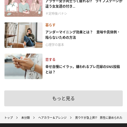
アラサー女子同士って疲れる⁉ ライフステージが
違う女友達の付き...
＃定時後バナシ
暮らす
アンダーマイニング効果とは？ 意味や具体例・
陥らないための方法
心理学の基本
恋する
幸せ自慢にイラッ。嫌われるプレ花嫁のSNS投稿
とは？
もっと見る
トップ
未分類
ヘアカラー＆アレンジ
男ウケが急上昇!? 男性に褒められたモ