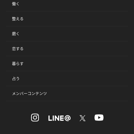
働く
整える
磨く
恋する
暮らす
占う
メンバーコンテンツ