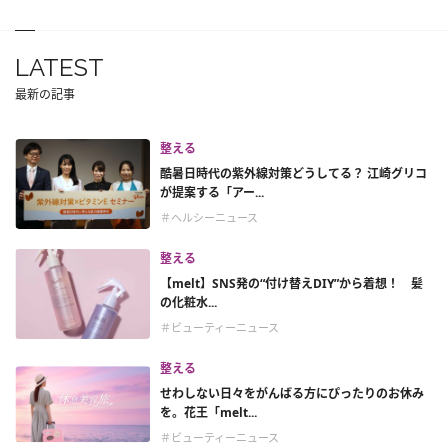
LATEST
最新の記事
整える
酷暑日時代の紫外線対策どうしてる？ 江崎グリコ
が提案する「アー...
＃ヘルシーニュース
整える
【melt】SNS発の“付け替えDIY”から着想！ 髪
の化粧水...
＃ビューティーニュース
整える
せわしない日々をがんばる方にぴったりのお休み
を。花王「melt...
＃ビューティーニュース