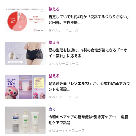
整える
自覚していても約4割が「受診するつもりがない」
と回答。生理不順...
＃ヘルシーニュース
整える
夏の生理を快適に。9割の女性が気になる「ニオ
イ・蒸れ」に応える...
＃ヘルシーニュース
整える
緊急避妊薬「レソエル72」が、公式TikTokアカウ
ントを開設...
＃ヘルシーニュース
磨く
令和のヘアケアの新常識は“引き算ケア”!? 皮膜
毛ケアで話題...
＃ビューティーニュース