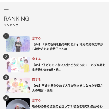
RANKING
ランキング
恋する
【#4】「家の呪縛を断ち切りたい」地元の男尊女卑か
ら解放された紗希子さんの...
恋する
【#5】“子どものいない人生”どうだった？ バブル期を
生き抜いた56歳・佐...
恋する
【#6】不妊治療をやめて人生が前向きになった美南さ
んの場合・後編
恋する
噛み癖のある彼氏の心理って？ 彼女を噛む行為からわ