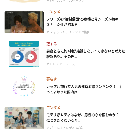
＃わたしだけの愛のカタチ
エンタメ
シリーズ初“強制帰国”の危機と今シーズン初キ
ス！ 女性が沼るモ...
＃シャッフルアイランド7考察
恋する
男女ともに約7割が結婚しない・できないと考えた
経験あり。その理...
＃トレンドニュース
暮らす
カップル旅行で人気の都道府県ランキング！ 行
ってよかった国内旅...
エンタメ
モテすぎレディはなぜ、男性の心を掴むのか？
傷つきたくない女た...
＃ガールオアレディ3考察