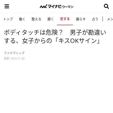
恋する
トップ
働く
整える
磨く
暮らす
占う
メ
ボディタッチは危険？ 男子が勘違い
する、女子からの「キスOKサイン」
ファナティック
更新: 2015.11.30