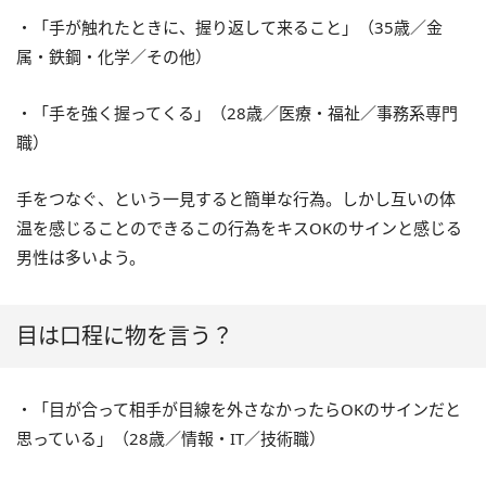
・「手が触れたときに、握り返して来ること」（35歳／金
属・鉄鋼・化学／その他）
・「手を強く握ってくる」（28歳／医療・福祉／事務系専門
職）
手をつなぐ、という一見すると簡単な行為。しかし互いの体
温を感じることのできるこの行為をキスOKのサインと感じる
男性は多いよう。
目は口程に物を言う？
・「目が合って相手が目線を外さなかったらOKのサインだと
思っている」（28歳／情報・IT／技術職）