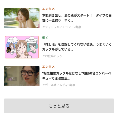
エンタメ
本能剥き出し、夏の恋がスタート！ タイプの異
性に一直線♡ 早く...
＃シャッフルアイランド7考察
働く
「推し活」を理解してくれない彼氏。うまくいく
カップルがしている...
＃お仕事ハック
エンタメ
“相思相愛カップルほぼなし”地獄の合コンバーベ
キューで泥沼婚活...
＃ガールオアレディ3考察
もっと見る