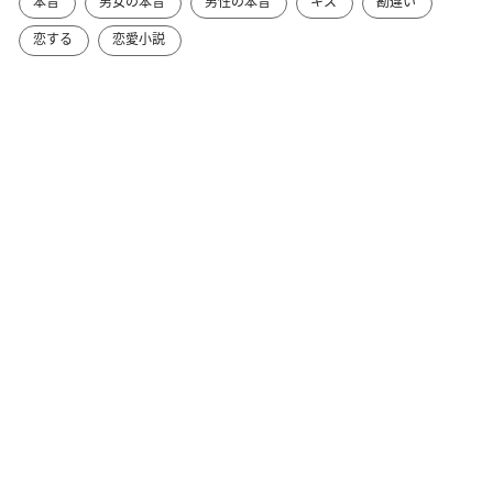
本音
男女の本音
男性の本音
キス
勘違い
恋する
恋愛小説