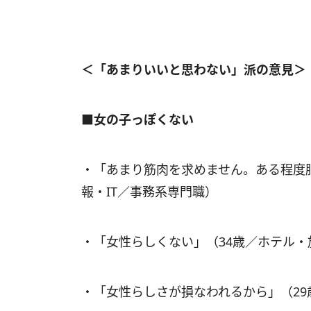
＜「あまりいいと思わない」派の意見＞
■女の子っぽくない
・「あまり筋肉を求めません。ある程度
報・IT／事務系専門職）
・「女性らしくない」（34歳／ホテル
・「女性らしさが損なわれるから」（2