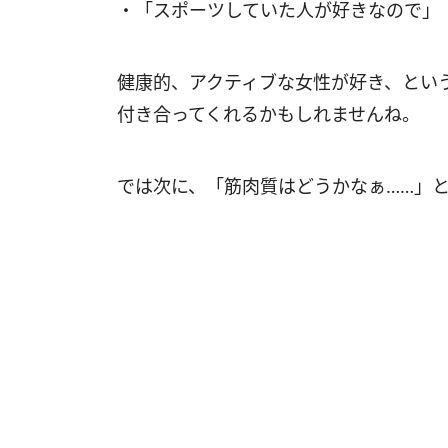
・「スポーツしていた人が好きなので」
健康的、アクティブな女性が好き、とい
付き合ってくれるかもしれませんね。
では次に、「筋肉質はどうかなぁ……」