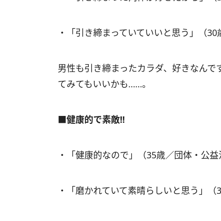
・「引き締まっていていいと思う」（30
男性も引き締まったカラダ、好きなんで
てみてもいいかも……。
■健康的で素敵!!
・「健康的なので」（35歳／団体・公
・「磨かれていて素晴らしいと思う」（