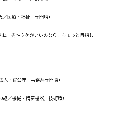
歳／医療・福祉／専門職）
すね。男性ウケがいいのなら、ちょっと目指し
益法人・官公庁／事務系専門職）
30歳／機械・精密機器／技術職）