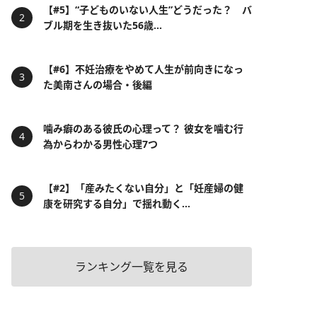
【#5】“子どものいない人生”どうだった？ バ
ブル期を生き抜いた56歳...
【#6】不妊治療をやめて人生が前向きになっ
た美南さんの場合・後編
噛み癖のある彼氏の心理って？ 彼女を噛む行
為からわかる男性心理7つ
【#2】「産みたくない自分」と「妊産婦の健
康を研究する自分」で揺れ動く...
ランキング一覧を見る