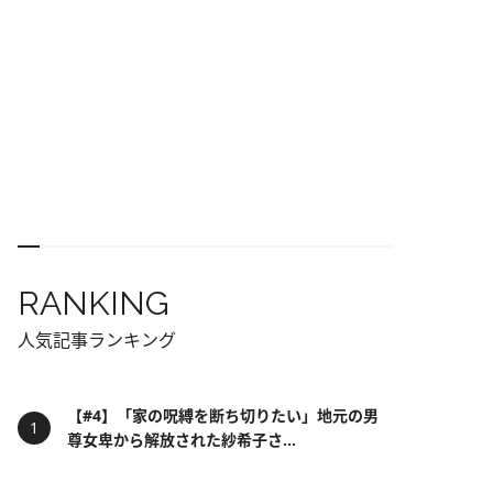
RANKING
人気記事ランキング
【#4】「家の呪縛を断ち切りたい」地元の男
尊女卑から解放された紗希子さ...