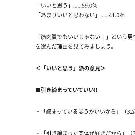
「いいと思う」……59.0％
「あまりいいと思わない」……41.0％
「筋肉質でもいいじゃない！」という男
を選んだ理由を見てみましょう。
＜「いいと思う」派の意見＞
■引き締まっていていい!!
・「締まっているほうがいいから」（3
・「引き締まった肉体が好きだから」（3