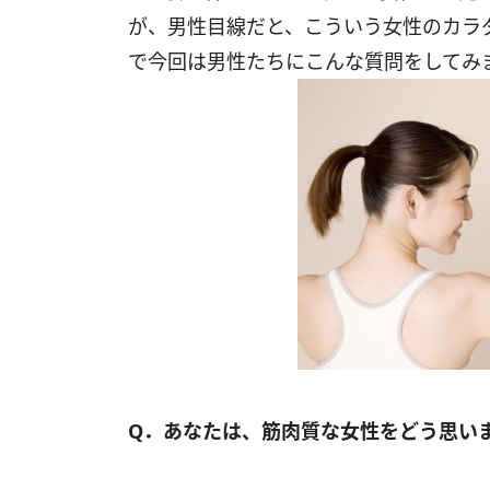
が、男性目線だと、こういう女性のカラ
で今回は男性たちにこんな質問をしてみ
Q．あなたは、筋肉質な女性をどう思い