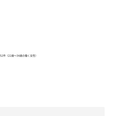
52件（22歳～34歳の働く女性）