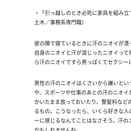
・「引っ越しのとき必死に家具を組み立
土木／事務系専門職）
彼の隣で寝ているときに汗のニオイが漂
自身のニオイと汗が混じったニオイって
ら汗のニオイですら男っぽくてセクシー
男性の汗のニオイはくさいから嫌いとい
や、スポーツや仕事のあとの汗のニオイ
かいたまま放っておいたり、整髪料など
るもの。こうなったら、いくら好きな人
ーに感じるなんてことはなさそう。汗の
かもしれませんね。