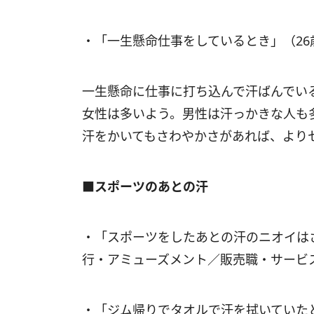
・「一生懸命仕事をしているとき」（2
一生懸命に仕事に打ち込んで汗ばんでい
女性は多いよう。男性は汗っかきな人も
汗をかいてもさわやかさがあれば、よりセ
■スポーツのあとの汗
・「スポーツをしたあとの汗のニオイは
行・アミューズメント／販売職・サービ
・「ジム帰りでタオルで汗を拭いていた