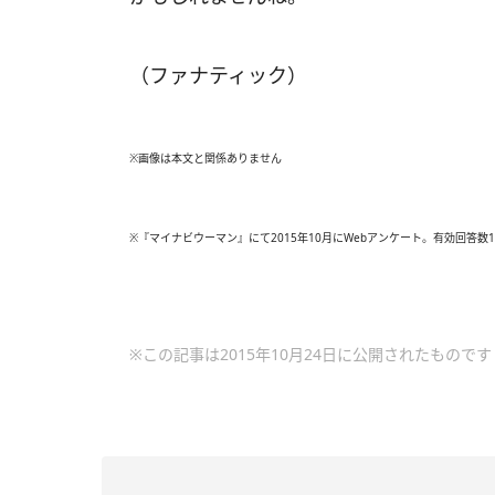
（ファナティック）
※画像は本文と関係ありません
※『マイナビウーマン』にて2015年10月にWebアンケート。有効回答数1
※この記事は2015年10月24日に公開されたものです