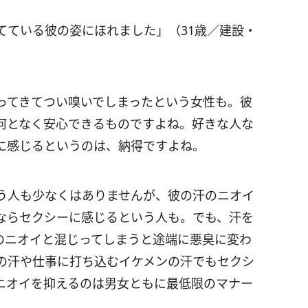
てている彼の姿にほれました」（31歳／建設・
ってきてつい嗅いでしまったという女性も。彼
何となく安心できるものですよね。好きな人な
に感じるというのは、納得ですよね。
う人も少なくはありませんが、彼の汗のニオイ
ならセクシーに感じるという人も。でも、汗を
のニオイと混じってしまうと途端に悪臭に変わ
の汗や仕事に打ち込むイケメンの汗でもセクシ
ニオイを抑えるのは男女ともに最低限のマナー