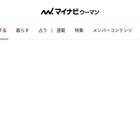
する
暮らす
占う
連載
特集
メンバーコンテンツ