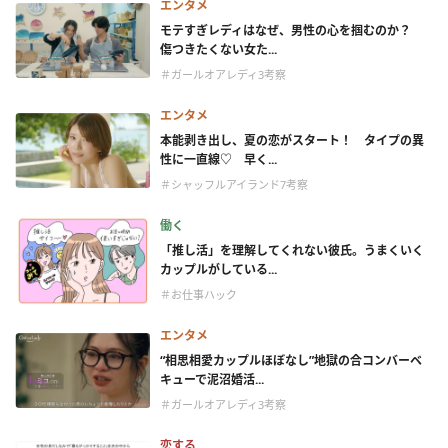
エンタメ
モテすぎレディはなぜ、男性の心を掴むのか？
傷つきたくない女た...
＃ガールオアレディ3考察
エンタメ
本能剥き出し、夏の恋がスタート！ タイプの異
性に一直線♡ 早く...
＃シャッフルアイランド7考察
働く
「推し活」を理解してくれない彼氏。うまくいく
カップルがしている...
＃お仕事ハック
エンタメ
“相思相愛カップルほぼなし”地獄の合コンバーベ
キューで泥沼婚活...
＃ガールオアレディ3考察
恋する