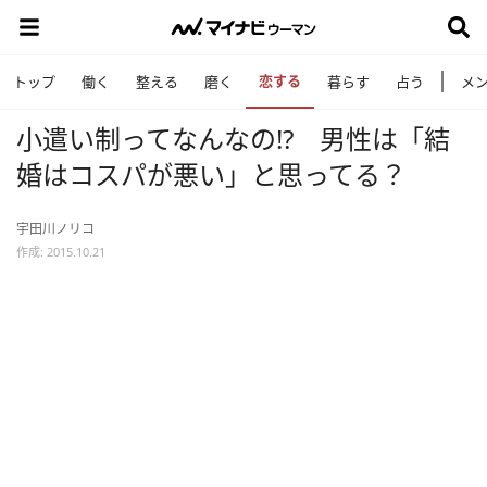
恋する
トップ
働く
整える
磨く
暮らす
占う
メ
小遣い制ってなんなの!? 男性は「結
婚はコスパが悪い」と思ってる？
宇田川ノリコ
作成: 2015.10.21