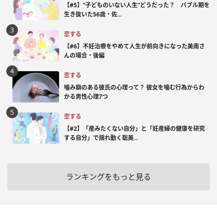
【#5】“子どものいない人生”どうだった？ バブル期を
生き抜いた56歳・佐...
恋する
【#6】不妊治療をやめて人生が前向きになった美南さ
んの場合・後編
恋する
噛み癖のある彼氏の心理って？ 彼女を噛む行為からわ
かる男性心理7つ
恋する
【#2】「産みたくない自分」と「妊産婦の健康を研究
する自分」で揺れ動く聡美...
ランキングをもっと見る