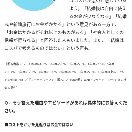
はコスパが悪いと感じている
よう。「結婚後は自由に使え
るお金が少なくなる」「結婚
式や新婚旅行にお金がかかる」という意見がある一方で、
「お金はかかるがそれ以上のものがある」「社会人としての
信頼が得られる」と回答した人もいました。また、「結婚は
コスパで考えるものではない」という声も。
［回答者数：120（1年目=4.2%、2年目=5.8%、3年目=5.8%、4年目=7.5%、5年目
=11.7%、6年目=12.5%、7年目=10.0%、8年目=8.3%、9年目=5.0%、10年目以上=29.2%、
その他=0.0%）／『マイナビウーマン』調べ。2015年9月にWebアンケート、22～39歳の社
会人男性］
Q．そう答えた理由やエピソードがあれば具体的にお答えくだ
さい。
■コストをかけた見返りはお金ではない