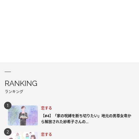
RANKING
ランキング
恋する
【#4】「家の呪縛を断ち切りたい」地元の男尊女卑か
ら解放された紗希子さんの...
恋する