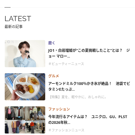
LATEST
最新の記事
磨く
JO1・白岩瑠姫が“この夏挑戦したこと”とは？ ジ
ョー マロー...
＃ビューティーニュース
グルメ
アーモンドミルク100％かき氷が絶品！ 池袋でビ
タミンEたっぷ...
【特集】夏を、軽やかに、おしゃれに。
ファッション
今年流行るアイテムは？ ユニクロ、GU、PLST
の2026年秋...
＃ファッションニュース