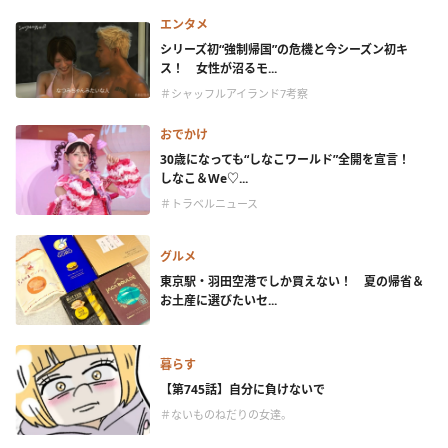
エンタメ
シリーズ初“強制帰国”の危機と今シーズン初キ
ス！ 女性が沼るモ...
＃シャッフルアイランド7考察
おでかけ
30歳になっても“しなこワールド”全開を宣言！
しなこ＆We♡...
＃トラベルニュース
グルメ
東京駅・羽田空港でしか買えない！ 夏の帰省＆
お土産に選びたいセ...
暮らす
【第745話】自分に負けないで
＃ないものねだりの女達。