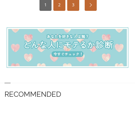
1
2
3
RECOMMENDED