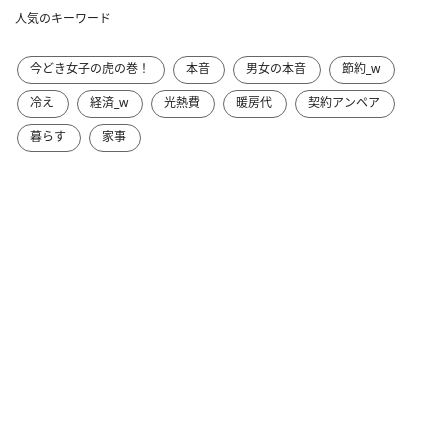
人気のキーワード
今どき女子の虎の巻！
本音
男女の本音
節約_w
冷え
経済_w
光熱費
暖房代
契約アンペア
暮らす
家事