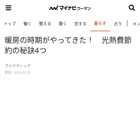
暮らす
トップ
働く
整える
磨く
恋する
占う
メ
暖房の時期がやってきた！ 光熱費節
約の秘訣4つ
ファナティック
更新: 2016.02.29