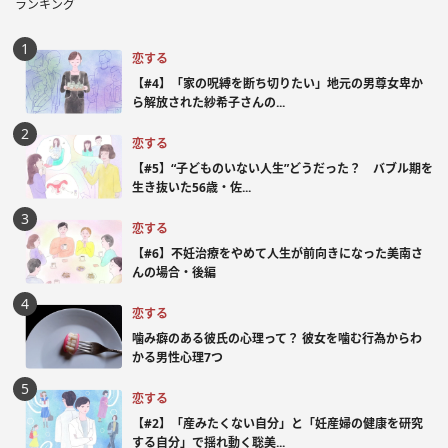
ランキング
恋する
【#4】「家の呪縛を断ち切りたい」地元の男尊女卑か
ら解放された紗希子さんの...
恋する
【#5】“子どものいない人生”どうだった？ バブル期を
生き抜いた56歳・佐...
恋する
【#6】不妊治療をやめて人生が前向きになった美南さ
んの場合・後編
恋する
噛み癖のある彼氏の心理って？ 彼女を噛む行為からわ
かる男性心理7つ
恋する
【#2】「産みたくない自分」と「妊産婦の健康を研究
する自分」で揺れ動く聡美...