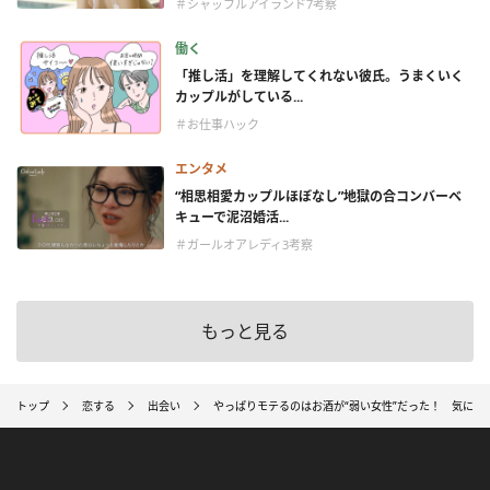
＃シャッフルアイランド7考察
働く
「推し活」を理解してくれない彼氏。うまくいく
カップルがしている...
＃お仕事ハック
エンタメ
“相思相愛カップルほぼなし”地獄の合コンバーベ
キューで泥沼婚活...
＃ガールオアレディ3考察
もっと見る
トップ
恋する
出会い
やっぱりモテるのはお酒が“弱い女性”だった！ 気にな