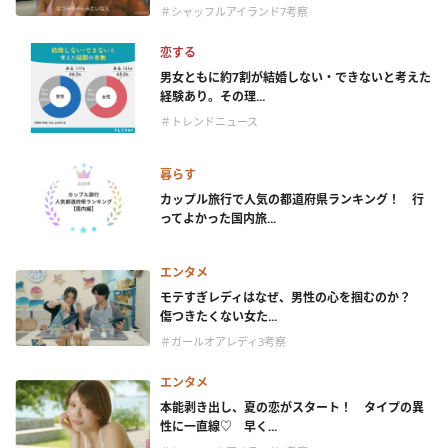
＃シャッフルアイランド7考察
恋する
男女ともに約7割が結婚しない・できないと考えた
経験あり。その理...
＃トレンドニュース
暮らす
カップル旅行で人気の都道府県ランキング！ 行
ってよかった国内旅...
エンタメ
モテすぎレディはなぜ、男性の心を掴むのか？
傷つきたくない女た...
＃ガールオアレディ3考察
エンタメ
本能剥き出し、夏の恋がスタート！ タイプの異
性に一直線♡ 早く...