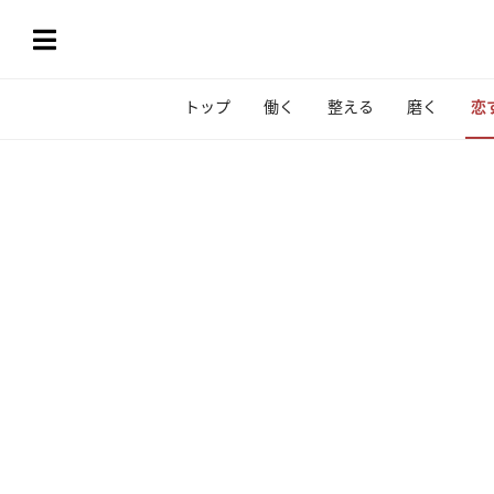
トップ
働く
整える
磨く
恋