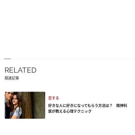
RELATED
関連記事
恋する
好きな人に好きになってもらう方法は？ 精神科
医が教える心理テクニック