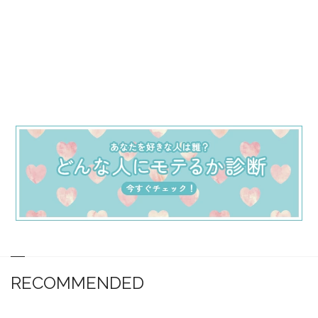
RECOMMENDED