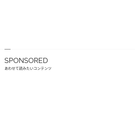
SPONSORED
あわせて読みたいコンテンツ