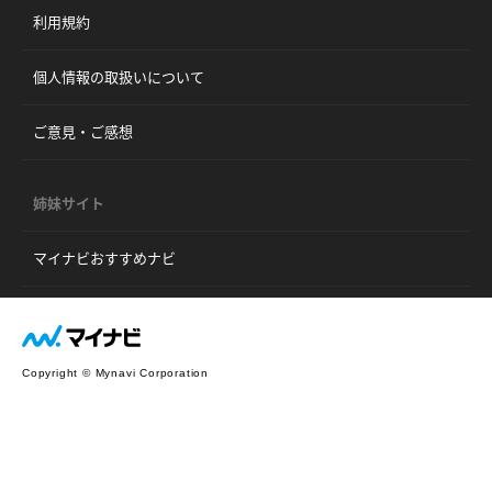
利用規約
個人情報の取扱いについて
ご意見・ご感想
姉妹サイト
マイナビおすすめナビ
Copyright © Mynavi Corporation