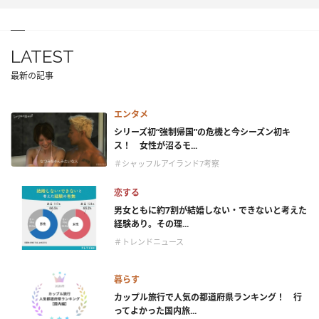
LATEST
最新の記事
エンタメ
シリーズ初“強制帰国”の危機と今シーズン初キ
ス！ 女性が沼るモ...
＃シャッフルアイランド7考察
恋する
男女ともに約7割が結婚しない・できないと考えた
経験あり。その理...
＃トレンドニュース
暮らす
カップル旅行で人気の都道府県ランキング！ 行
ってよかった国内旅...