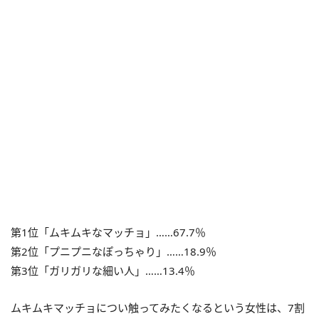
第1位「ムキムキなマッチョ」……67.7％
第2位「プニプニなぽっちゃり」……18.9％
第3位「ガリガリな細い人」……13.4％
ムキムキマッチョについ触ってみたくなるという女性は、7割