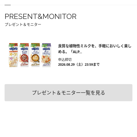
PRESENT&MONITOR
プレゼント＆モニター
良質な植物性ミルクを、手軽においしく楽し
める。「ALP...
申込締切
2026.08.29（土）23:59まで
プレゼント＆モニター一覧を見る