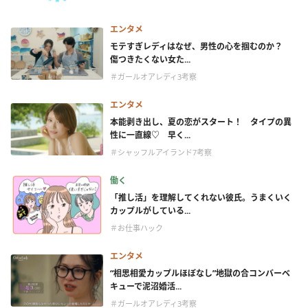
エンタメ
モテすぎレディはなぜ、男性の心を掴むのか？
傷つきたくない女た...
＃ガールオアレディ3考察
エンタメ
本能剥き出し、夏の恋がスタート！ タイプの異
性に一直線♡ 早く...
＃シャッフルアイランド7考察
働く
「推し活」を理解してくれない彼氏。うまくいく
カップルがしている...
＃お仕事ハック
エンタメ
“相思相愛カップルほぼなし”地獄の合コンバーベ
キューで泥沼婚活...
＃ガールオアレディ3考察