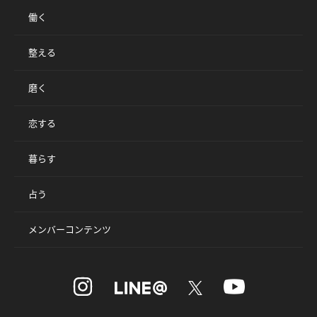
働く
整える
磨く
恋する
暮らす
占う
メンバーコンテンツ