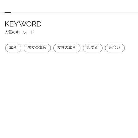
KEYWORD
人気のキーワード
本音
男女の本音
女性の本音
恋する
出会い