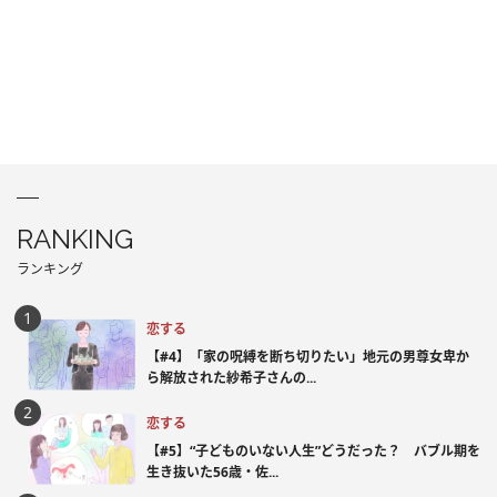
RANKING
ランキング
恋する
【#4】「家の呪縛を断ち切りたい」地元の男尊女卑か
ら解放された紗希子さんの...
恋する
【#5】“子どものいない人生”どうだった？ バブル期を
生き抜いた56歳・佐...