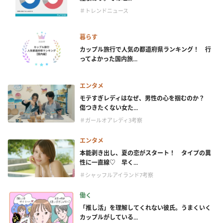
＃トレンドニュース
暮らす
カップル旅行で人気の都道府県ランキング！ 行
ってよかった国内旅...
エンタメ
モテすぎレディはなぜ、男性の心を掴むのか？
傷つきたくない女た...
＃ガールオアレディ3考察
エンタメ
本能剥き出し、夏の恋がスタート！ タイプの異
性に一直線♡ 早く...
＃シャッフルアイランド7考察
働く
「推し活」を理解してくれない彼氏。うまくいく
カップルがしている...