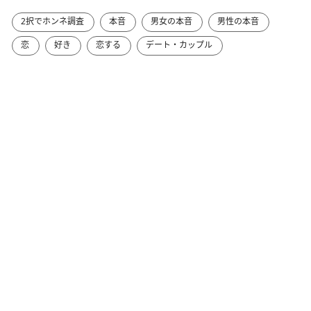
2択でホンネ調査
本音
男女の本音
男性の本音
恋
好き
恋する
デート・カップル