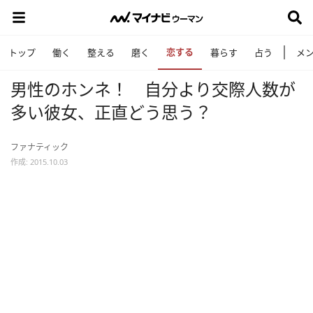
恋する
トップ
働く
整える
磨く
暮らす
占う
メ
男性のホンネ！ 自分より交際人数が
多い彼女、正直どう思う？
ファナティック
作成: 2015.10.03