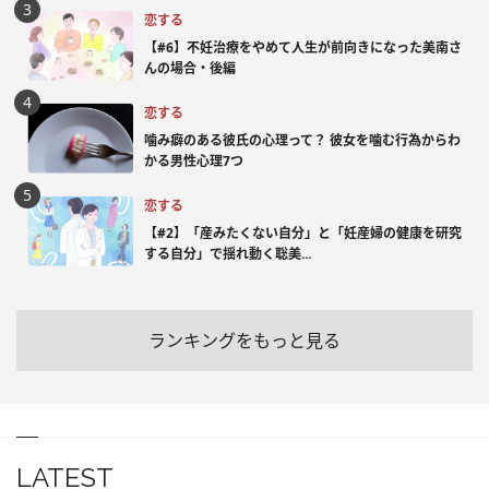
恋する
【#6】不妊治療をやめて人生が前向きになった美南さ
んの場合・後編
恋する
噛み癖のある彼氏の心理って？ 彼女を噛む行為からわ
かる男性心理7つ
恋する
【#2】「産みたくない自分」と「妊産婦の健康を研究
する自分」で揺れ動く聡美...
ランキングをもっと見る
LATEST