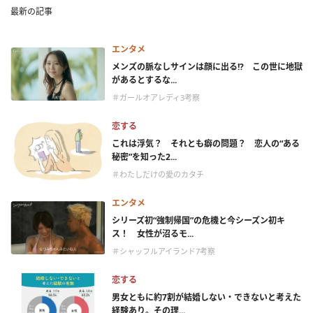
最新の記事
エンタメ
メンズの脈なしサインは顔に出る!? この世に地獄
があるとするな...
＃ガールオアレディ3考察
恋する
これは浮気？ それとも癖の問題？ 恋人の“ある
秘密”を知った2...
＃わたしだけの愛のカタチ
エンタメ
シリーズ初“強制帰国”の危機と今シーズン初キ
ス！ 女性が沼るモ...
＃シャッフルアイランド7考察
恋する
男女ともに約7割が結婚しない・できないと考えた
経験あり。その理...