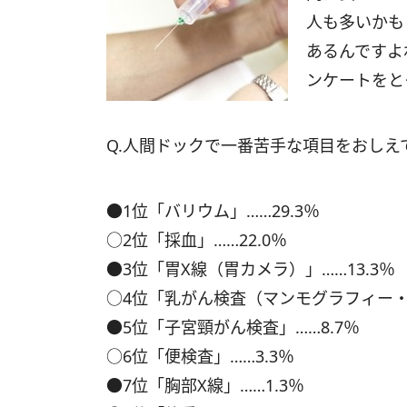
人も多いかも
あるんですよ
ンケートをと
Q.人間ドックで一番苦手な項目をおしえ
●1位「バリウム」……29.3％
○2位「採血」……22.0％
●3位「胃X線（胃カメラ）」……13.3％
○4位「乳がん検査（マンモグラフィー・視
●5位「子宮頸がん検査」……8.7％
○6位「便検査」……3.3％
●7位「胸部X線」……1.3％