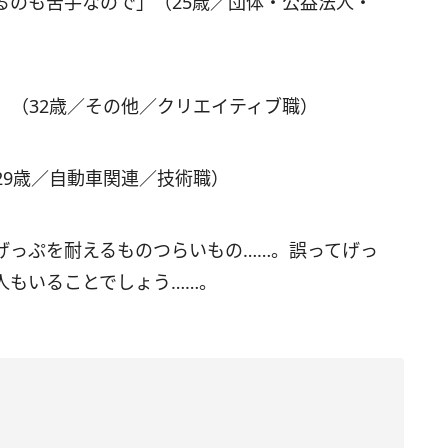
るのも苦手なので」（25歳／団体・公益法人・
」（32歳／その他／クリエイティブ職）
29歳／自動車関連／技術職）
げっぷを耐えるものつらいもの……。誤ってげっ
人もいることでしょう……。