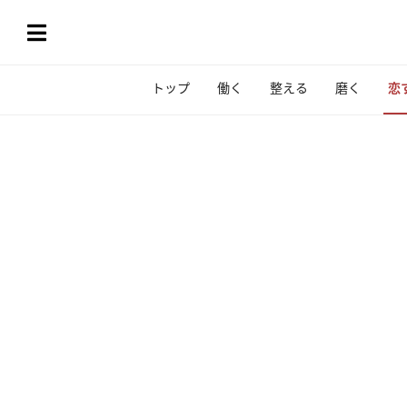
トップ
働く
整える
磨く
恋