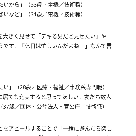
たいから」（33歳／電機／技術職）
ぱいなど」（31歳／電機／技術職）
を大きく見せて「デキる男だと見せたい」や
うです。「休日は忙しいんだよねー」なんて言
たい」（28歳／医療・福祉／事務系専門職）
に居ても充実すると思ってほしい。友だち数人
（37歳／団体・公益法人・官公庁／技術職）
とをアピールすることで「一緒に遊んだら楽し