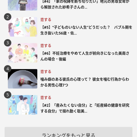
【#4】「家の呪縛を断ち切りたい」地元の男尊女卑か
ら解放された紗希子さんの...
恋する
【#5】“子どものいない人生”どうだった？ バブル期を
生き抜いた56歳・佐...
恋する
【#6】不妊治療をやめて人生が前向きになった美南さ
んの場合・後編
恋する
噛み癖のある彼氏の心理って？ 彼女を噛む行為からわ
かる男性心理7つ
恋する
【#2】「産みたくない自分」と「妊産婦の健康を研究
する自分」で揺れ動く聡美...
ランキングをもっと見る