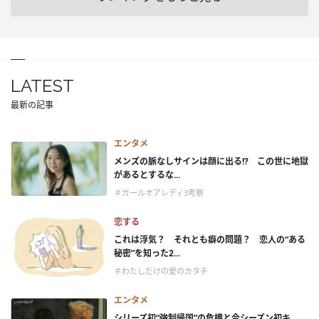
LATEST
最新の記事
エンタメ
メンズの脈なしサインは顔に出る!? この世に地獄
があるとするな...
＃ガールオアレディ3考察
恋する
これは浮気？ それとも癖の問題？ 恋人の“ある
秘密”を知った2...
＃わたしだけの愛のカタチ
エンタメ
シリーズ初“強制帰国”の危機と今シーズン初キ