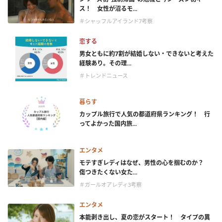
ス！ 女性が沼るモ...
＃シャッフルアイランド7考察
恋する
男女ともに約7割が結婚しない・できないと考えた
経験あり。その理...
＃トレンドニュース
暮らす
カップル旅行で人気の都道府県ランキング！ 行
ってよかった国内旅...
エンタメ
モテすぎレディはなぜ、男性の心を掴むのか？
傷つきたくない女た...
＃ガールオアレディ3考察
エンタメ
本能剥き出し、夏の恋がスタート！ タイプの異