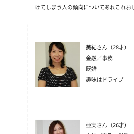
けてしまう人の傾向についてあれこれお
美紀さん（28才）
金融／事務
既婚
趣味はドライブ
亜実さん（26才）