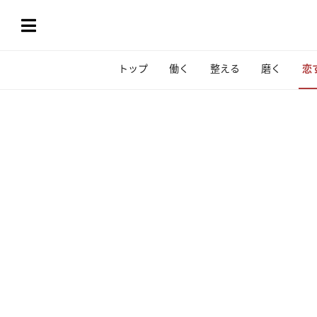
トップ
働く
整える
磨く
恋