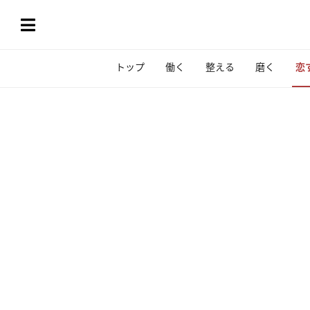
トップ
働く
整える
磨く
恋