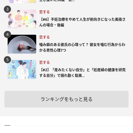
恋する
【#6】不妊治療をやめて人生が前向きになった美南さ
んの場合・後編
恋する
噛み癖のある彼氏の心理って？ 彼女を噛む行為からわ
かる男性心理7つ
恋する
【#2】「産みたくない自分」と「妊産婦の健康を研究
する自分」で揺れ動く聡美...
ランキングをもっと見る