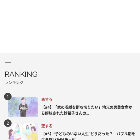
RANKING
ランキング
恋する
【#4】「家の呪縛を断ち切りたい」地元の男尊女卑か
ら解放された紗希子さんの...
恋する
【#5】“子どものいない人生”どうだった？ バブル期を
生き抜いた56歳・佐...