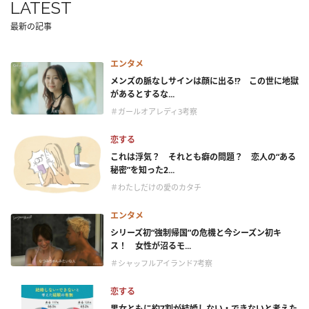
LATEST
最新の記事
エンタメ
メンズの脈なしサインは顔に出る!? この世に地獄
があるとするな...
＃ガールオアレディ3考察
恋する
これは浮気？ それとも癖の問題？ 恋人の“ある
秘密”を知った2...
＃わたしだけの愛のカタチ
エンタメ
シリーズ初“強制帰国”の危機と今シーズン初キ
ス！ 女性が沼るモ...
＃シャッフルアイランド7考察
恋する
男女ともに約7割が結婚しない・できないと考えた