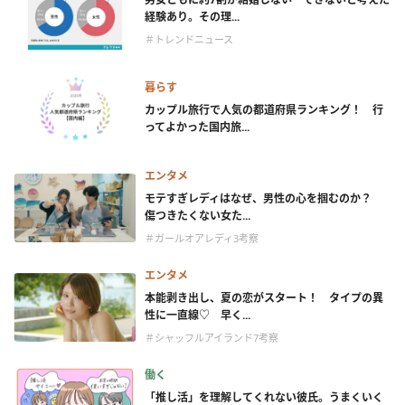
経験あり。その理...
＃トレンドニュース
暮らす
カップル旅行で人気の都道府県ランキング！ 行
ってよかった国内旅...
エンタメ
モテすぎレディはなぜ、男性の心を掴むのか？
傷つきたくない女た...
＃ガールオアレディ3考察
エンタメ
本能剥き出し、夏の恋がスタート！ タイプの異
性に一直線♡ 早く...
＃シャッフルアイランド7考察
働く
「推し活」を理解してくれない彼氏。うまくいく