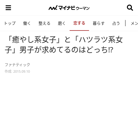
恋する
トップ
働く
整える
磨く
暮らす
占う
メ
「癒やし系女子」と「ハツラツ系女
子」男子が求めてるのはどっち!?
ファナティック
作成: 2015.09.10