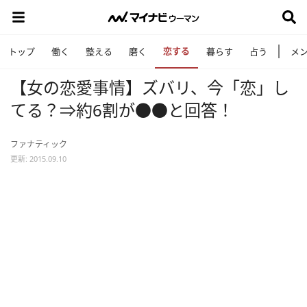
恋する
トップ
働く
整える
磨く
暮らす
占う
メ
【女の恋愛事情】ズバリ、今「恋」し
てる？⇒約6割が●●と回答！
ファナティック
更新: 2015.09.10