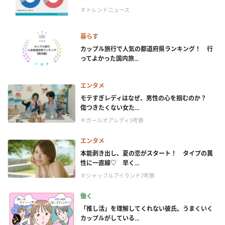
＃トレンドニュース
暮らす
カップル旅行で人気の都道府県ランキング！ 行
ってよかった国内旅...
エンタメ
モテすぎレディはなぜ、男性の心を掴むのか？
傷つきたくない女た...
＃ガールオアレディ3考察
エンタメ
本能剥き出し、夏の恋がスタート！ タイプの異
性に一直線♡ 早く...
＃シャッフルアイランド7考察
働く
「推し活」を理解してくれない彼氏。うまくいく
カップルがしている...