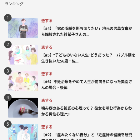
ランキング
恋する
【#4】「家の呪縛を断ち切りたい」地元の男尊女卑か
ら解放された紗希子さんの...
恋する
【#5】“子どものいない人生”どうだった？ バブル期を
生き抜いた56歳・佐...
恋する
【#6】不妊治療をやめて人生が前向きになった美南さ
んの場合・後編
恋する
噛み癖のある彼氏の心理って？ 彼女を噛む行為からわ
かる男性心理7つ
恋する
【#2】「産みたくない自分」と「妊産婦の健康を研究