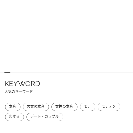
KEYWORD
人気のキーワード
本音
男女の本音
女性の本音
モテ
モテテク
恋する
デート・カップル