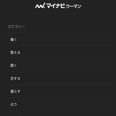
カテゴリー
働く
整える
磨く
恋する
暮らす
占う