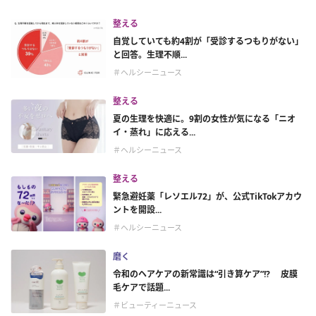
整える
自覚していても約4割が「受診するつもりがない」
と回答。生理不順...
＃ヘルシーニュース
整える
夏の生理を快適に。9割の女性が気になる「ニオ
イ・蒸れ」に応える...
＃ヘルシーニュース
整える
緊急避妊薬「レソエル72」が、公式TikTokアカウ
ントを開設...
＃ヘルシーニュース
磨く
令和のヘアケアの新常識は“引き算ケア”!? 皮膜
毛ケアで話題...
＃ビューティーニュース