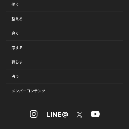
働く
整える
磨く
恋する
暮らす
占う
メンバーコンテンツ