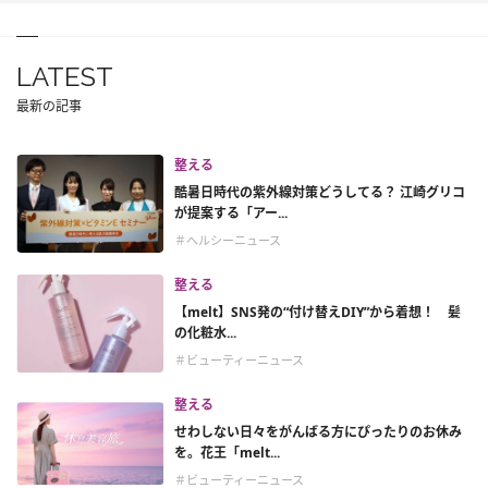
LATEST
最新の記事
整える
酷暑日時代の紫外線対策どうしてる？ 江崎グリコ
が提案する「アー...
＃ヘルシーニュース
整える
【melt】SNS発の“付け替えDIY”から着想！ 髪
の化粧水...
＃ビューティーニュース
整える
せわしない日々をがんばる方にぴったりのお休み
を。花王「melt...
＃ビューティーニュース