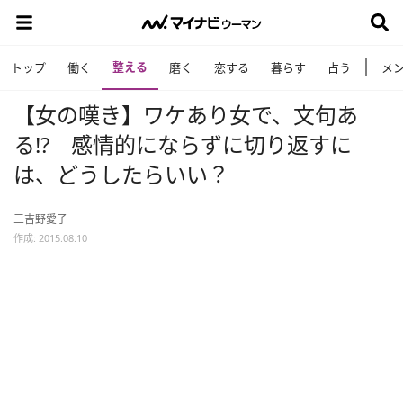
整える
トップ
働く
磨く
恋する
暮らす
占う
メ
【女の嘆き】ワケあり女で、文句あ
る!? 感情的にならずに切り返すに
は、どうしたらいい？
三吉野愛子
作成: 2015.08.10