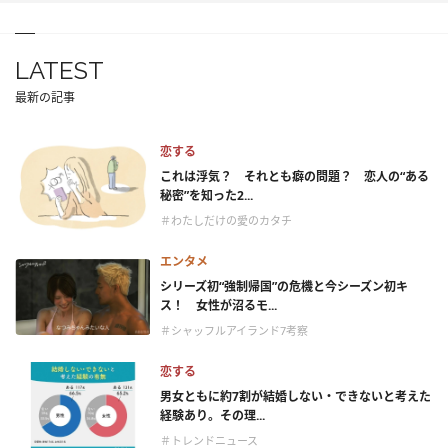
LATEST
最新の記事
恋する
これは浮気？ それとも癖の問題？ 恋人の“ある
秘密”を知った2...
＃わたしだけの愛のカタチ
エンタメ
シリーズ初“強制帰国”の危機と今シーズン初キ
ス！ 女性が沼るモ...
＃シャッフルアイランド7考察
恋する
男女ともに約7割が結婚しない・できないと考えた
経験あり。その理...
＃トレンドニュース