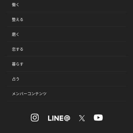
働く
整える
磨く
恋する
暮らす
占う
メンバーコンテンツ