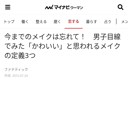
恋する
トップ
働く
整える
磨く
暮らす
占う
メ
今までのメイクは忘れて！ 男子目線
でみた「かわいい」と思われるメイク
の定義3つ
ファナティック
作成: 2015.07.24