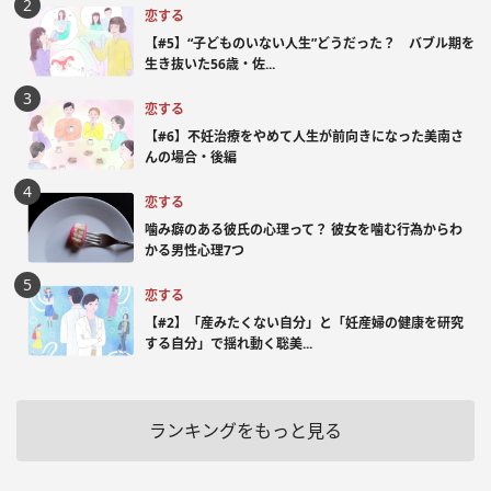
恋する
【#5】“子どものいない人生”どうだった？ バブル期を
生き抜いた56歳・佐...
恋する
【#6】不妊治療をやめて人生が前向きになった美南さ
んの場合・後編
恋する
噛み癖のある彼氏の心理って？ 彼女を噛む行為からわ
かる男性心理7つ
恋する
【#2】「産みたくない自分」と「妊産婦の健康を研究
する自分」で揺れ動く聡美...
ランキングをもっと見る