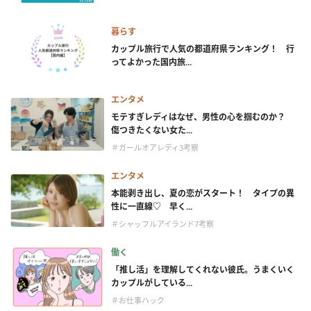
暮らす
カップル旅行で人気の都道府県ランキング！ 行
ってよかった国内旅...
エンタメ
モテすぎレディはなぜ、男性の心を掴むのか？
傷つきたくない女た...
＃ガールオアレディ3考察
エンタメ
本能剥き出し、夏の恋がスタート！ タイプの異
性に一直線♡ 早く...
＃シャッフルアイランド7考察
働く
「推し活」を理解してくれない彼氏。うまくいく
カップルがしている...
＃お仕事ハック