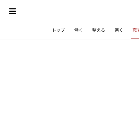
トップ
働く
整える
磨く
恋