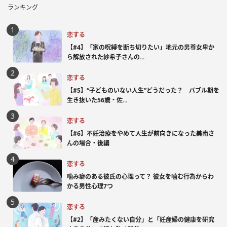
ランキング
恋する
【#4】「家の呪縛を断ち切りたい」地元の男尊女卑か
ら解放された紗希子さんの...
恋する
【#5】“子どものいない人生”どうだった？ バブル期を
生き抜いた56歳・佐...
恋する
【#6】不妊治療をやめて人生が前向きになった美南さ
んの場合・後編
恋する
噛み癖のある彼氏の心理って？ 彼女を噛む行為からわ
かる男性心理7つ
恋する
【#2】「産みたくない自分」と「妊産婦の健康を研究