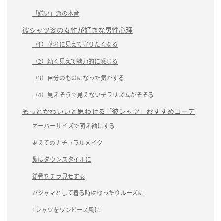
「嫌い」派の本音
彼シャツ姿の女性が好きな男性心理
（1）華奢に見えて守りたくなる
（2）幼く見えて魅力的に感じる
（3）自分のものになった気がする
（4）見えそうで見えないチラリズムがそそる
もっとかわいいと思わせる「彼シャツ」おすすめコーデ
オーバーサイズで萌え袖にする
あえてのナチュラルメイク
髪はダウンスタイルに
鎖骨をチラ見せする
パジャマとして着る時はゆったりルーズに
Tシャツをワンピース風に