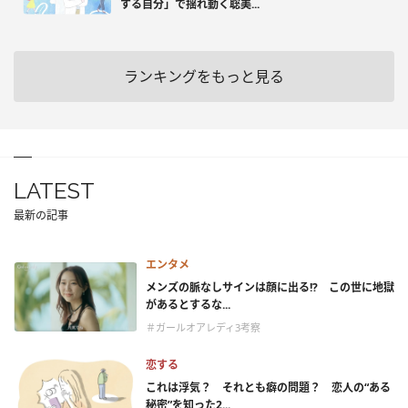
する自分」で揺れ動く聡美...
ランキングをもっと見る
LATEST
最新の記事
エンタメ
メンズの脈なしサインは顔に出る!? この世に地獄
があるとするな...
＃ガールオアレディ3考察
恋する
これは浮気？ それとも癖の問題？ 恋人の“ある
秘密”を知った2...