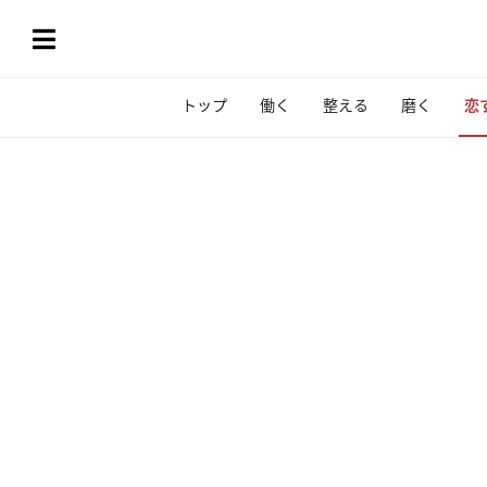
トップ
働く
整える
磨く
恋