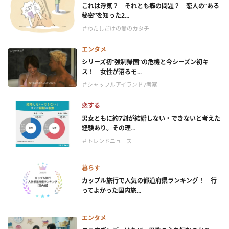
これは浮気？ それとも癖の問題？ 恋人の“ある
秘密”を知った2...
＃わたしだけの愛のカタチ
エンタメ
シリーズ初“強制帰国”の危機と今シーズン初キ
ス！ 女性が沼るモ...
＃シャッフルアイランド7考察
恋する
男女ともに約7割が結婚しない・できないと考えた
経験あり。その理...
＃トレンドニュース
暮らす
カップル旅行で人気の都道府県ランキング！ 行
ってよかった国内旅...
エンタメ