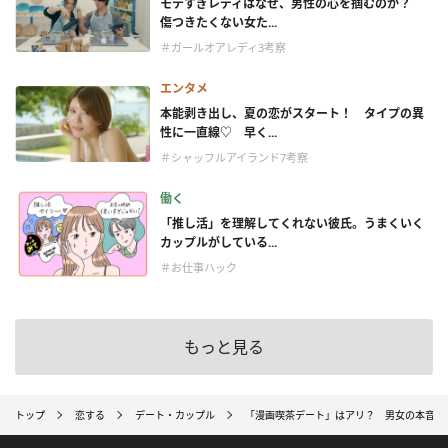
モテすぎレディはなぜ、男性の心を掴むのか？
傷つきたくない女た...
＃ガールオアレディ3考察
エンタメ
本能剥き出し、夏の恋がスタート！ タイプの異
性に一直線♡ 早く...
＃シャッフルアイランド7考察
働く
「推し活」を理解してくれない彼氏。うまくいく
カップルがしている...
＃お仕事ハック
もっと見る
トップ
恋する
デート・カップル
「漫画喫茶デート」はアリ？ 男女の本音と