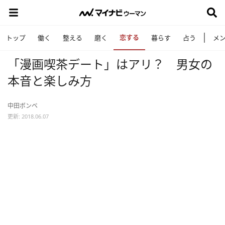
恋する
トップ
働く
整える
磨く
暮らす
占う
メ
「漫画喫茶デート」はアリ？ 男女の
本音と楽しみ方
中田ボンベ
更新: 2018.06.07