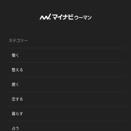
カテゴリー
働く
整える
磨く
恋する
暮らす
占う