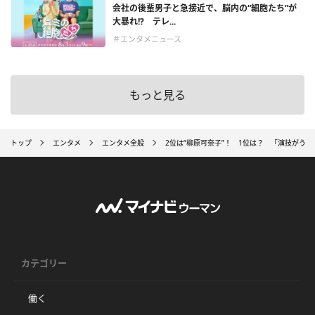
会社の後輩男子と急接近で、脳内の“細胞たち”が
大暴れ!? テレ...
＃エンタメニュース
もっと見る
トップ
エンタメ
エンタメ全般
2位は“柳原可奈子”！ 1位は？ 「演技がう
カテゴリー
働く