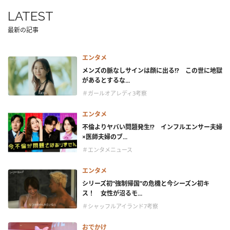
LATEST
最新の記事
エンタメ
メンズの脈なしサインは顔に出る!? この世に地獄
があるとするな...
＃ガールオアレディ3考察
エンタメ
不倫よりヤバい問題発生!? インフルエンサー夫婦
×医師夫婦のブ...
＃エンタメニュース
エンタメ
シリーズ初“強制帰国”の危機と今シーズン初キ
ス！ 女性が沼るモ...
＃シャッフルアイランド7考察
おでかけ