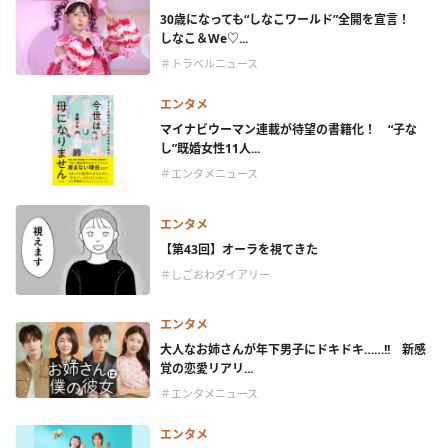
30歳になっても“しなこワールド”全開を宣言！
しなこ＆We♡...
＃トラベルニュース
エンタメ
マイナビウーマン連載が待望の書籍化！ “子な
し”既婚女性11人...
＃エンタメニュース
エンタメ
【第43回】オーラを視てきた
＃しごおわダイアリー
エンタメ
大人なお姉さんが年下男子にドキドキ……!! 新感
覚の恋愛リアリ...
＃エンタメニュース
エンタメ