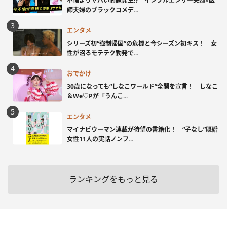
不倫よりヤバい問題発生!? インフルエンサー夫婦×医
師夫婦のブラックコメデ...
エンタメ
シリーズ初“強制帰国”の危機と今シーズン初キス！ 女
性が沼るモテテク勃発で...
おでかけ
30歳になっても“しなこワールド”全開を宣言！ しなこ
＆We♡Pが「うんこ...
エンタメ
マイナビウーマン連載が待望の書籍化！ “子なし”既婚
女性11人の実話ノンフ...
ランキングをもっと見る