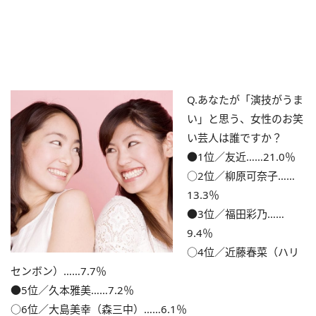
Q.あなたが「演技がうま
い」と思う、女性のお笑
い芸人は誰ですか？
●1位／友近……21.0％
○2位／柳原可奈子……
13.3％
●3位／福田彩乃……
9.4％
○4位／近藤春菜（ハリ
センボン）……7.7％
●5位／久本雅美……7.2％
○6位／大島美幸（森三中）……6.1％