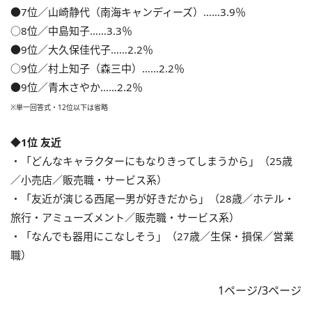
●7位／山崎静代（南海キャンディーズ）……3.9％
○8位／中島知子……3.3％
●9位／大久保佳代子……2.2％
○9位／村上知子（森三中）……2.2％
●9位／青木さやか……2.2％
※単一回答式・12位以下は省略
◆1位 友近
・「どんなキャラクターにもなりきってしまうから」（25歳
／小売店／販売職・サービス系）
・「友近が演じる西尾一男が好きだから」（28歳／ホテル・
旅行・アミューズメント／販売職・サービス系）
・「なんでも器用にこなしそう」（27歳／生保・損保／営業
職）
1ページ/3ページ