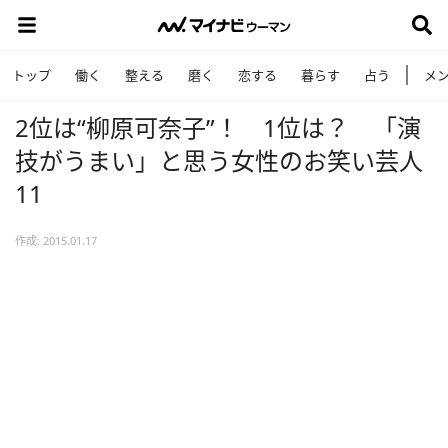
トップ
働く
整える
磨く
恋する
暮らす
占う
メ
2位は“柳原可奈子”！ 1位は？ 「演
技がうまい」と思う女性のお笑い芸人
11
作成: 2015.01.17