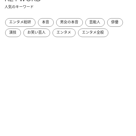
人気のキーワード
エンタメ総研
本音
男女の本音
芸能人
俳優
演技
お笑い芸人
エンタメ
エンタメ全般