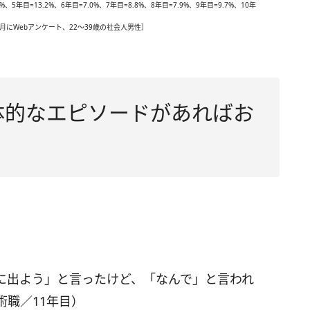
%、5年目=13.2%、6年目=7.0%、7年目=8.8%、8年目=7.9%、9年目=9.7%、10年
12月にWebアンケート、22～39歳の社会人男性］
具体的なエピソードがあればお
に出よう」と言ったけど、「なんで」と言われ
職／11年目）