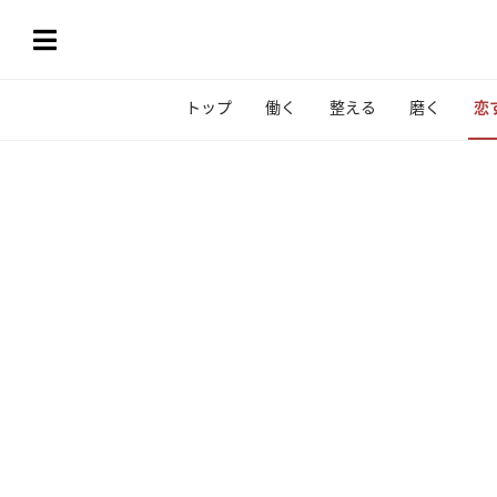
トップ
働く
整える
磨く
恋