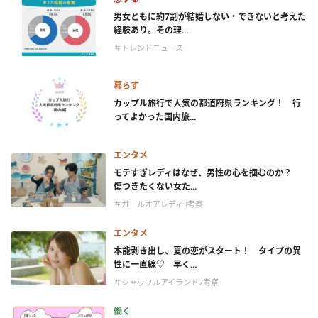
男女ともに約7割が結婚しない・できないと考えた
経験あり。その理...
＃トレンドニュース
暮らす
カップル旅行で人気の都道府県ランキング！ 行
ってよかった国内旅...
エンタメ
モテすぎレディはなぜ、男性の心を掴むのか？
傷つきたくない女た...
＃ガールオアレディ3考察
エンタメ
本能剥き出し、夏の恋がスタート！ タイプの異
性に一直線♡ 早く...
＃シャッフルアイランド7考察
働く