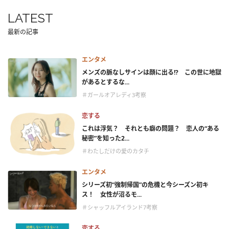
LATEST
最新の記事
エンタメ
メンズの脈なしサインは顔に出る!? この世に地獄
があるとするな...
＃ガールオアレディ3考察
恋する
これは浮気？ それとも癖の問題？ 恋人の“ある
秘密”を知った2...
＃わたしだけの愛のカタチ
エンタメ
シリーズ初“強制帰国”の危機と今シーズン初キ
ス！ 女性が沼るモ...
＃シャッフルアイランド7考察
恋する