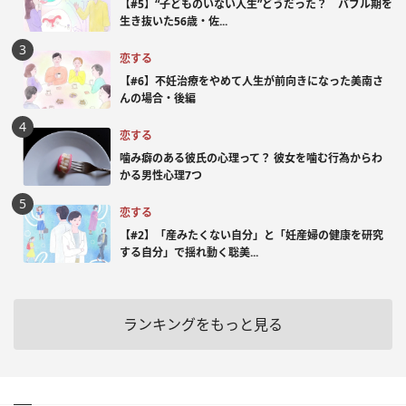
【#5】“子どものいない人生”どうだった？ バブル期を
生き抜いた56歳・佐...
恋する
【#6】不妊治療をやめて人生が前向きになった美南さ
んの場合・後編
恋する
噛み癖のある彼氏の心理って？ 彼女を噛む行為からわ
かる男性心理7つ
恋する
【#2】「産みたくない自分」と「妊産婦の健康を研究
する自分」で揺れ動く聡美...
ランキングをもっと見る