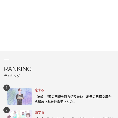
RANKING
ランキング
恋する
【#4】「家の呪縛を断ち切りたい」地元の男尊女卑か
ら解放された紗希子さんの...
恋する