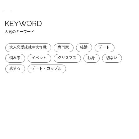
KEYWORD
人気のキーワード
大人恋愛成就＊大作戦
専門家
結婚
デート
悩み事
イベント
クリスマス
独身
切ない
恋する
デート・カップル