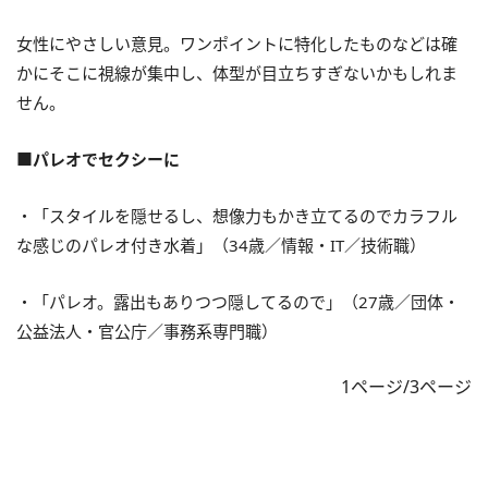
女性にやさしい意見。ワンポイントに特化したものなどは確
かにそこに視線が集中し、体型が目立ちすぎないかもしれま
せん。
■パレオでセクシーに
・「スタイルを隠せるし、想像力もかき立てるのでカラフル
な感じのパレオ付き水着」（34歳／情報・IT／技術職）
・「パレオ。露出もありつつ隠してるので」（27歳／団体・
公益法人・官公庁／事務系専門職）
1ページ/3ページ