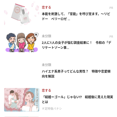
恋する
PR
本能を刺激して、「官能」を呼び覚ます。～リビ
ドー ベリーロゼ ...
未分類
PR
2人に1人の女子が悩む調査結果に！ 令和の「デ
リケートゾーン事...
未分類
ハイエナ系男子ってどんな男性？ 特徴や恋愛傾
向を解説
恋する
「結婚＝ゴール」じゃない⁉ 結婚後に見えた現実
とは
＃定時後バナシ