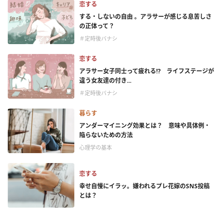
恋する
する・しないの自由 。アラサーが感じる息苦しさ
の正体って？
＃定時後バナシ
恋する
アラサー女子同士って疲れる⁉ ライフステージが
違う女友達の付き...
＃定時後バナシ
暮らす
アンダーマイニング効果とは？ 意味や具体例・
陥らないための方法
心理学の基本
恋する
幸せ自慢にイラッ。嫌われるプレ花嫁のSNS投稿
とは？