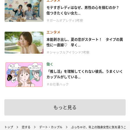
エンタメ
モテすぎレディはなぜ、男性の心を掴むのか？
傷つきたくない女た...
＃ガールオアレディ3考察
エンタメ
本能剥き出し、夏の恋がスタート！ タイプの異
性に一直線♡ 早く...
＃シャッフルアイランド7考察
働く
「推し活」を理解してくれない彼氏。うまくいく
カップルがしている...
＃お仕事ハック
もっと見る
トップ
恋する
デート・カップル
ぶっちゃけ、年上の独身女性に気を遣うこと