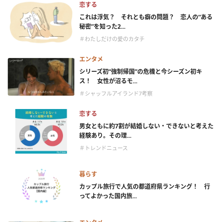
恋する
これは浮気？ それとも癖の問題？ 恋人の“ある
秘密”を知った2...
＃わたしだけの愛のカタチ
エンタメ
シリーズ初“強制帰国”の危機と今シーズン初キ
ス！ 女性が沼るモ...
＃シャッフルアイランド7考察
恋する
男女ともに約7割が結婚しない・できないと考えた
経験あり。その理...
＃トレンドニュース
暮らす
カップル旅行で人気の都道府県ランキング！ 行
ってよかった国内旅...