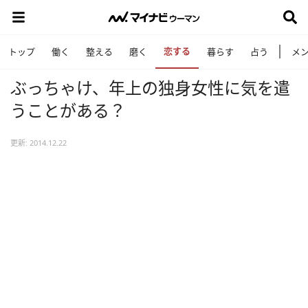
恋する
トップ
働く
整える
磨く
暮らす
占う
メ
ぶっちゃけ、年上の独身女性に気を遣
うことがある？
更新: 2014.12.22