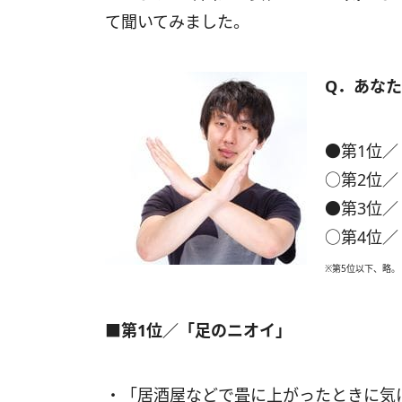
て聞いてみました。
Q．あな
●第1位／
○第2位／
●第3位／
○第4位／
※第5位以下、略。
■第1位／「足のニオイ」
・「居酒屋などで畳に上がったときに気