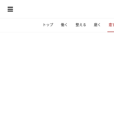
トップ
働く
整える
磨く
恋