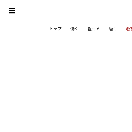
トップ
働く
整える
磨く
恋