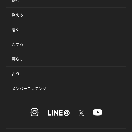
働く
整える
磨く
恋する
暮らす
占う
メンバーコンテンツ