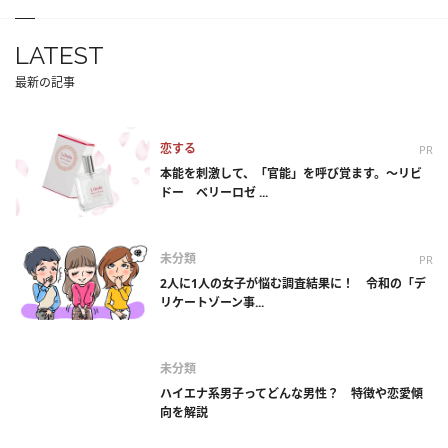
LATEST
最新の記事
恋する
PR
本能を刺激して、「官能」を呼び覚ます。～リビ
ドー ベリーロゼ ...
未分類
PR
2人に1人の女子が悩む調査結果に！ 令和の「デ
リケートゾーン事...
未分類
ハイエナ系男子ってどんな男性？ 特徴や恋愛傾
向を解説