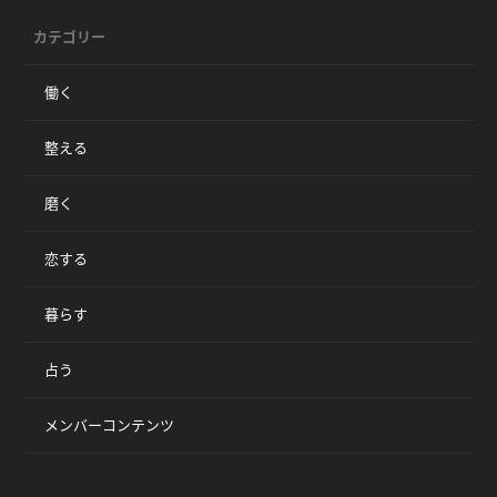
カテゴリー
働く
整える
磨く
恋する
暮らす
占う
メンバーコンテンツ