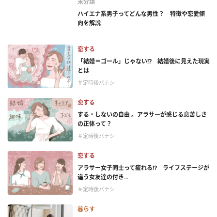
未分類
ハイエナ系男子ってどんな男性？ 特徴や恋愛傾
向を解説
恋する
「結婚＝ゴール」じゃない⁉ 結婚後に見えた現実
とは
＃定時後バナシ
恋する
する・しないの自由 。アラサーが感じる息苦しさ
の正体って？
＃定時後バナシ
恋する
アラサー女子同士って疲れる⁉ ライフステージが
違う女友達の付き...
＃定時後バナシ
暮らす