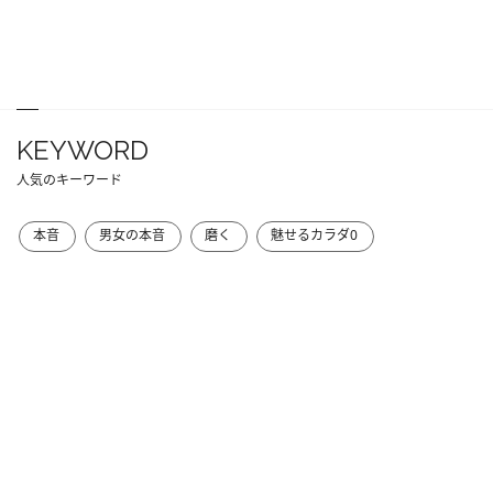
KEYWORD
人気のキーワード
本音
男女の本音
磨く
魅せるカラダ0