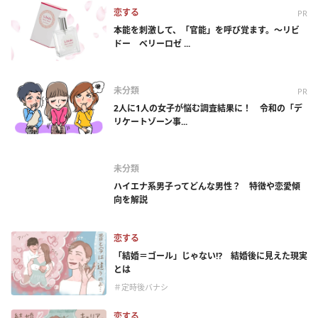
恋する
PR
本能を刺激して、「官能」を呼び覚ます。～リビ
ドー ベリーロゼ ...
未分類
PR
2人に1人の女子が悩む調査結果に！ 令和の「デ
リケートゾーン事...
未分類
ハイエナ系男子ってどんな男性？ 特徴や恋愛傾
向を解説
恋する
「結婚＝ゴール」じゃない⁉ 結婚後に見えた現実
とは
＃定時後バナシ
恋する