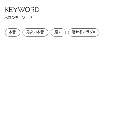
KEYWORD
人気のキーワード
本音
男女の本音
磨く
魅せるカラダ0