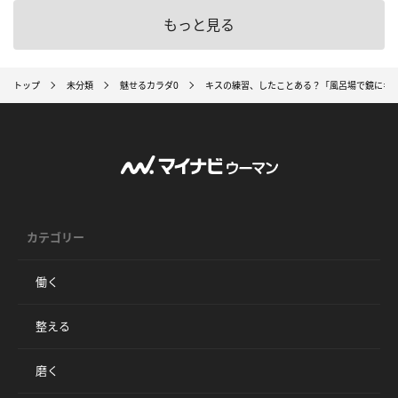
もっと見る
トップ
未分類
魅せるカラダ0
キスの練習、したことある？「風呂場で鏡にキ
カテゴリー
働く
整える
磨く