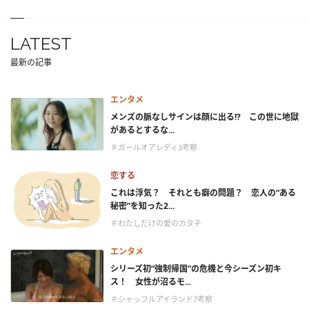
LATEST
最新の記事
エンタメ
メンズの脈なしサインは顔に出る!? この世に地獄
があるとするな...
＃ガールオアレディ3考察
恋する
これは浮気？ それとも癖の問題？ 恋人の“ある
秘密”を知った2...
＃わたしだけの愛のカタチ
エンタメ
シリーズ初“強制帰国”の危機と今シーズン初キ
ス！ 女性が沼るモ...
＃シャッフルアイランド7考察