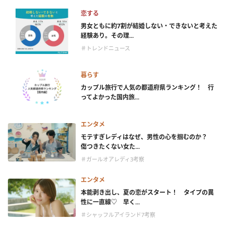
恋する
男女ともに約7割が結婚しない・できないと考えた
経験あり。その理...
＃トレンドニュース
暮らす
カップル旅行で人気の都道府県ランキング！ 行
ってよかった国内旅...
エンタメ
モテすぎレディはなぜ、男性の心を掴むのか？
傷つきたくない女た...
＃ガールオアレディ3考察
エンタメ
本能剥き出し、夏の恋がスタート！ タイプの異
性に一直線♡ 早く...
＃シャッフルアイランド7考察