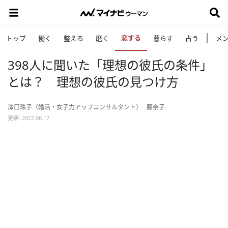
恋する
トップ
働く
整える
磨く
暮らす
占う
メ
398人に聞いた「理想の彼氏の条件」
とは？ 理想の彼氏の見つけ方
澤口珠子（婚活・女子力アップコンサルタント）
藤奈子
更新: 2022.06.17