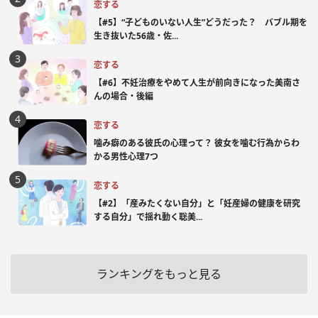
恋する
【#5】“子どものいない人生”どうだった？ バブル期を
生き抜いた56歳・佐...
恋する
【#6】不妊治療をやめて人生が前向きになった美南さ
んの場合・後編
恋する
噛み癖のある彼氏の心理って？ 彼女を噛む行為からわ
かる男性心理7つ
恋する
【#2】「産みたくない自分」と「妊産婦の健康を研究
する自分」で揺れ動く聡美...
ランキングをもっと見る