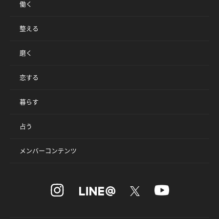
働く
整える
磨く
恋する
暮らす
占う
メンバーコンテンツ