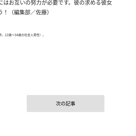
にはお互いの努力が必要です。彼の求める彼女
う！（編集部／佐藤）
件。22歳～34歳の社会人男性）。
次の記事