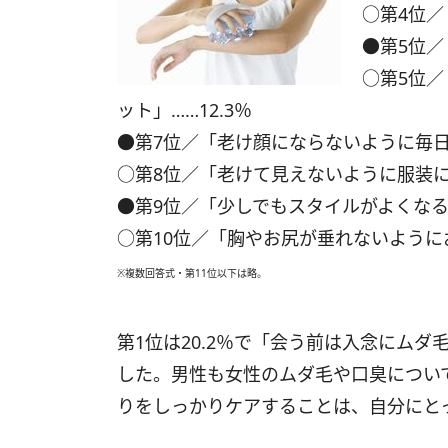
○第4位／
●第5位／
○第5位
ット」……12.3％
●第7位／「老け顔にならないように毎日フ
○第8位／「老けて見えないように服装に気
●第9位／「少しでもスタイルがよくなるよ
○第10位／「胸やお尻が垂れないようにお
※複数回答式・第11位以下は略。
第1位は20.2％で「会う前は入念にム
した。男性も女性のムダ毛や口臭につい
りをしっかりケアすることは、自分にと