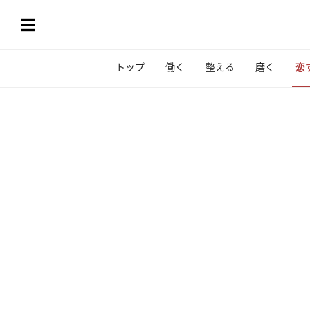
トップ
働く
整える
磨く
恋