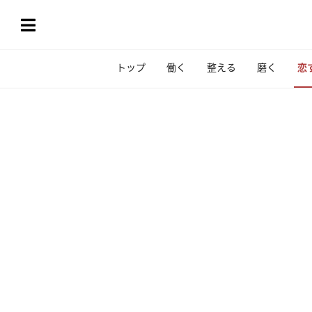
トップ
働く
整える
磨く
恋