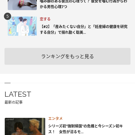
噛み癖のある彼氏の心理って？ 彼女を噛む行為からわ
かる男性心理7つ
恋する
【#2】「産みたくない自分」と「妊産婦の健康を研究
する自分」で揺れ動く聡美...
ランキングをもっと見る
LATEST
最新の記事
エンタメ
シリーズ初“強制帰国”の危機と今シーズン初キ
ス！ 女性が沼るモ...