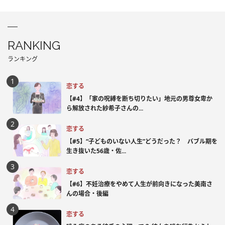
RANKING
ランキング
恋する
【#4】「家の呪縛を断ち切りたい」地元の男尊女卑か
ら解放された紗希子さんの...
恋する
【#5】“子どものいない人生”どうだった？ バブル期を
生き抜いた56歳・佐...
恋する
【#6】不妊治療をやめて人生が前向きになった美南さ
んの場合・後編
恋する