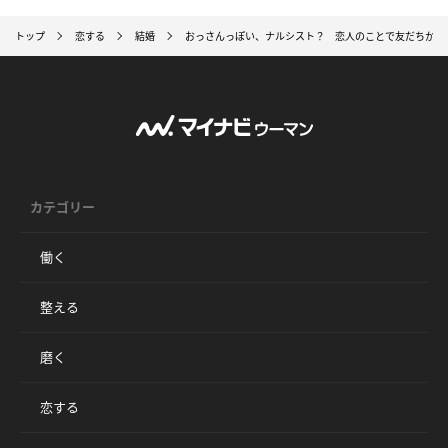
トップ
恋する
結婚
おっさんっぽい、ナルシスト？ 恋人のことで友だちから
カテゴリー
働く
整える
磨く
恋する