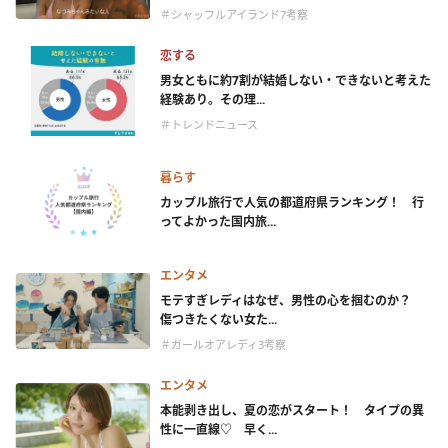
＃シャッフルアイランド7考察
恋する
男女ともに約7割が結婚しない・できないと考えた
経験あり。その理...
＃トレンドニュース
暮らす
カップル旅行で人気の都道府県ランキング！ 行
ってよかった国内旅...
エンタメ
モテすぎレディはなぜ、男性の心を掴むのか？
傷つきたくない女た...
＃ガールオアレディ3考察
エンタメ
本能剥き出し、夏の恋がスタート！ タイプの異
性に一直線♡ 早く...