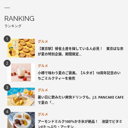
RANKING
ランキング
グルメ
【東京駅】帰省土産を探している人必見！ 東京ばな奈
が夏の特別企画、期間限定...
グルメ
小樽で味わう夏のご褒美。【ルタオ】18周年記念のい
ちごミルクティーを発売
グルメ
暑い日に飲みたい爽快ドリンクも。J.S. PANCAKE CAFE
で夏の「...
グルメ
アーモンドミルク100％かき氷が絶品！ 池袋でビタミ
ンEたっぷり・アーモン...