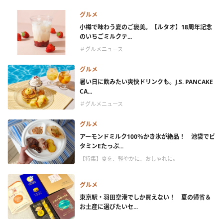
グルメ
小樽で味わう夏のご褒美。【ルタオ】18周年記念
のいちごミルクテ...
＃グルメニュース
グルメ
暑い日に飲みたい爽快ドリンクも。J.S. PANCAKE
CA...
＃グルメニュース
グルメ
アーモンドミルク100％かき氷が絶品！ 池袋でビ
タミンEたっぷ...
【特集】夏を、軽やかに、おしゃれに。
グルメ
東京駅・羽田空港でしか買えない！ 夏の帰省＆
お土産に選びたいセ...