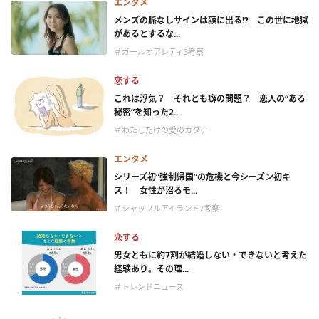
エンタメ
メンズの脈なしサインは顔に出る!? この世に地獄
があるとするな...
＃ガールオアレディ3考察
恋する
これは浮気？ それとも癖の問題？ 恋人の“ある
秘密”を知った2...
＃わたしだけの愛のカタチ
エンタメ
シリーズ初“強制帰国”の危機と今シーズン初キ
ス！ 女性が沼るモ...
＃シャッフルアイランド7考察
恋する
男女ともに約7割が結婚しない・できないと考えた
経験あり。その理...
＃トレンドニュース