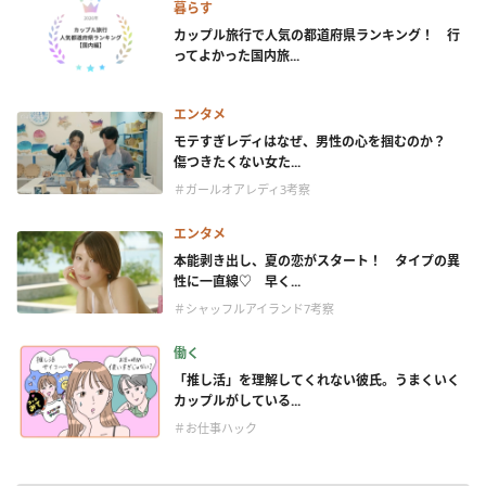
暮らす
カップル旅行で人気の都道府県ランキング！ 行
ってよかった国内旅...
エンタメ
モテすぎレディはなぜ、男性の心を掴むのか？
傷つきたくない女た...
＃ガールオアレディ3考察
エンタメ
本能剥き出し、夏の恋がスタート！ タイプの異
性に一直線♡ 早く...
＃シャッフルアイランド7考察
働く
「推し活」を理解してくれない彼氏。うまくいく
カップルがしている...
＃お仕事ハック