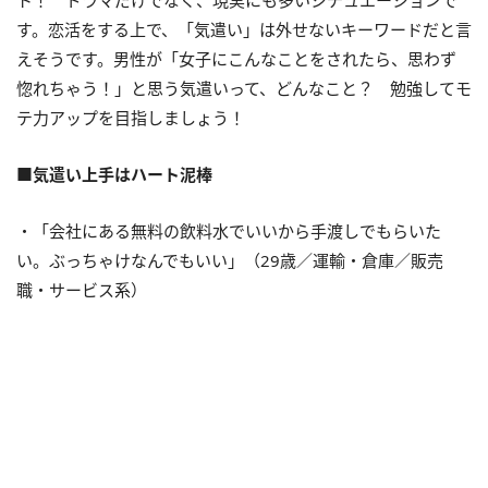
ト！ ドラマだけでなく、現実にも多いシチュエーションで
す。恋活をする上で、「気遣い」は外せないキーワードだと言
えそうです。男性が「女子にこんなことをされたら、思わず
惚れちゃう！」と思う気遣いって、どんなこと？ 勉強してモ
テ力アップを目指しましょう！
■気遣い上手はハート泥棒
・「会社にある無料の飲料水でいいから手渡しでもらいた
い。ぶっちゃけなんでもいい」（29歳／運輸・倉庫／販売
職・サービス系）