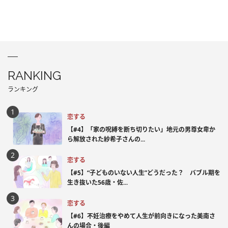
RANKING
ランキング
恋する
【#4】「家の呪縛を断ち切りたい」地元の男尊女卑か
ら解放された紗希子さんの...
恋する
【#5】“子どものいない人生”どうだった？ バブル期を
生き抜いた56歳・佐...
恋する
【#6】不妊治療をやめて人生が前向きになった美南さ
んの場合・後編