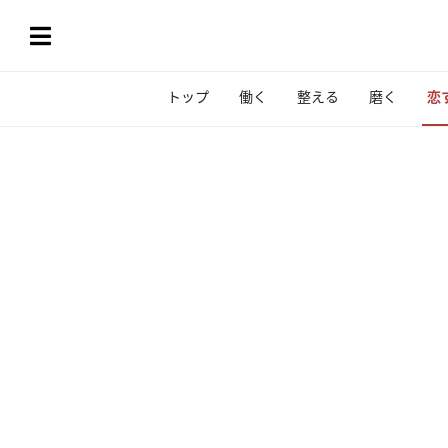
トップ
働く
整える
磨く
恋