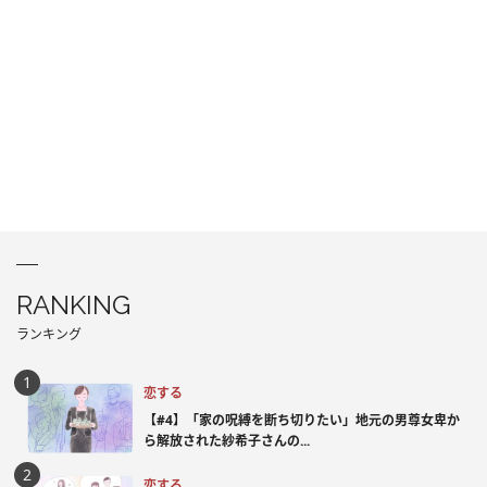
RANKING
ランキング
恋する
【#4】「家の呪縛を断ち切りたい」地元の男尊女卑か
ら解放された紗希子さんの...
恋する