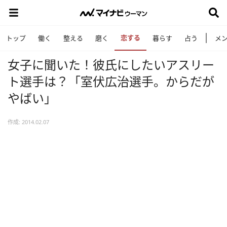
恋する
トップ
働く
整える
磨く
暮らす
占う
メ
女子に聞いた！彼氏にしたいアスリー
ト選手は？「室伏広治選手。からだが
やばい」
作成: 2014.02.07