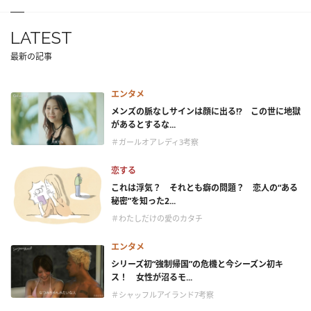
LATEST
最新の記事
エンタメ
メンズの脈なしサインは顔に出る!? この世に地獄
があるとするな...
＃ガールオアレディ3考察
恋する
これは浮気？ それとも癖の問題？ 恋人の“ある
秘密”を知った2...
＃わたしだけの愛のカタチ
エンタメ
シリーズ初“強制帰国”の危機と今シーズン初キ
ス！ 女性が沼るモ...
＃シャッフルアイランド7考察