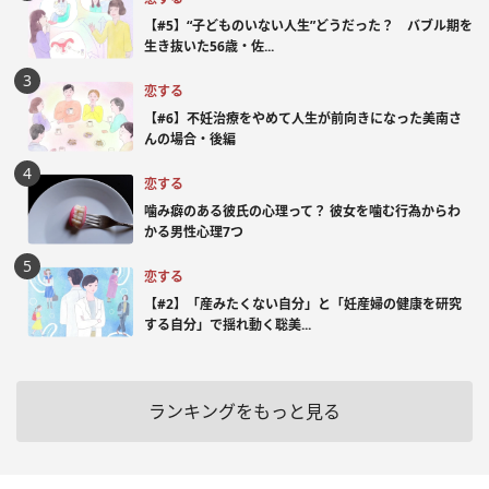
【#5】“子どものいない人生”どうだった？ バブル期を
生き抜いた56歳・佐...
恋する
【#6】不妊治療をやめて人生が前向きになった美南さ
んの場合・後編
恋する
噛み癖のある彼氏の心理って？ 彼女を噛む行為からわ
かる男性心理7つ
恋する
【#2】「産みたくない自分」と「妊産婦の健康を研究
する自分」で揺れ動く聡美...
ランキングをもっと見る