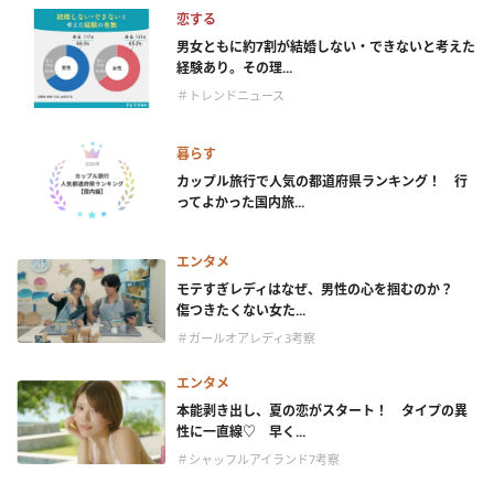
恋する
男女ともに約7割が結婚しない・できないと考えた
経験あり。その理...
＃トレンドニュース
暮らす
カップル旅行で人気の都道府県ランキング！ 行
ってよかった国内旅...
エンタメ
モテすぎレディはなぜ、男性の心を掴むのか？
傷つきたくない女た...
＃ガールオアレディ3考察
エンタメ
本能剥き出し、夏の恋がスタート！ タイプの異
性に一直線♡ 早く...
＃シャッフルアイランド7考察