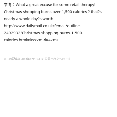
参考：What a great excuse for some retail therapy!
Christmas shopping burns over 1,500 calories ? that?s
nearly a whole day?s worth
http://www.dailymail.co.uk/femail/outline-
2492932/Christmas-shopping-burns-1-500-
calories.html#ixzz2mRlK4ZmC
※この記事は2013年12月06日に公開されたものです