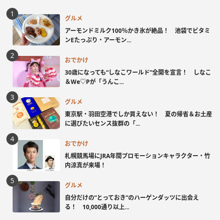
グルメ
アーモンドミルク100％かき氷が絶品！ 池袋でビタミ
ンEたっぷり・アーモン...
おでかけ
30歳になっても“しなこワールド”全開を宣言！ しなこ
＆We♡Pが「うんこ...
グルメ
東京駅・羽田空港でしか買えない！ 夏の帰省＆お土産
に選びたいセンス抜群の「...
おでかけ
札幌競馬場にJRA年間プロモーションキャラクター・竹
内涼真が来場！
グルメ
自分だけの”とっておき”のハーゲンダッツに出会え
る！ 10,000通り以上...