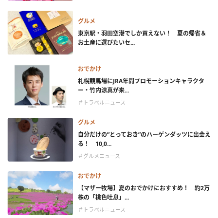
グルメ
東京駅・羽田空港でしか買えない！ 夏の帰省＆
お土産に選びたいセ...
おでかけ
札幌競馬場にJRA年間プロモーションキャラクタ
ー・竹内涼真が来...
＃トラベルニュース
グルメ
自分だけの”とっておき”のハーゲンダッツに出会え
る！ 10,0...
＃グルメニュース
おでかけ
【マザー牧場】夏のおでかけにおすすめ！ 約2万
株の「桃色吐息」...
＃トラベルニュース