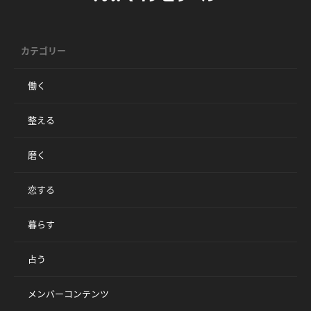
カテゴリー
働く
整える
磨く
恋する
暮らす
占う
メンバーコンテンツ